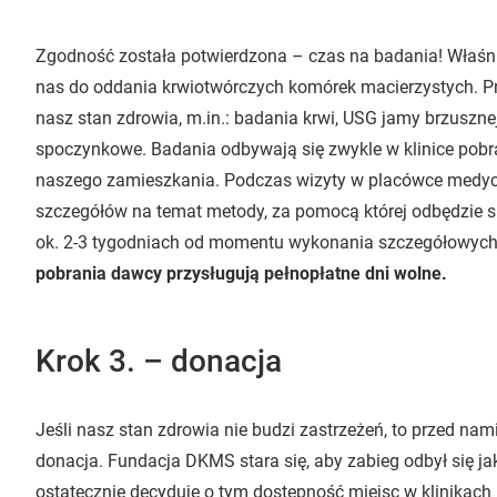
Zgodność została potwierdzona – czas na badania! Właśn
nas do oddania krwiotwórczych komórek macierzystych. Pr
nasz stan zdrowia, m.in.: badania krwi, USG jamy brzusznej
spoczynkowe. Badania odbywają się zwykle w klinice pobran
naszego zamieszkania. Podczas wizyty w placówce medyc
szczegółów na temat metody, za pomocą której odbędzie s
ok. 2-3 tygodniach od momentu wykonania szczegółowych
pobrania dawcy przysługują pełnopłatne dni wolne.
Krok 3. – donacja
Jeśli nasz stan zdrowia nie budzi zastrzeżeń, to przed nami
donacja. Fundacja DKMS stara się, aby zabieg odbył się ja
ostatecznie decyduje o tym dostępność miejsc w klinikach 