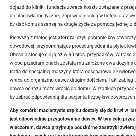
dojazd do kliniki, fundacja zwraca koszty związane z prz
do placówki medycznej, zapewnia nocleg w hotelu oraz wyży
by dać komuś szansę na drugie życie za pomocą jednej z
Pierwszą z metod jest
afereza
, czyli pobranie krwiotwórc
obwodowej, przypominające procedurę oddania płytek krw
Obecnie stosuje się ją aż w 90 proc. przypadków. W trakci
w obu przedramionach zostają mu założone dwa dożylne do
trafia do specjalnej maszyny, która odseparowuje krwiotwó
wraca do organizmu dawcy drugim dojściem. Taki zabieg tr
dawca od razu może wrócić do domu. W rzadkich przypadka
by zebrać odpowiednią dla pacjenta liczbę krwiotwórczyc
Aby komórki macierzyste szpiku dostały się do krwi w il
jest odpowiednie przygotowanie dawcy. W tym celu przez 
wieczorem, dawca przyjmuje podskórne zastrzyki zwieraj
kostnego i zwiększa liczbę komórek krwiotwórczych we k