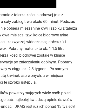
nie z talerza kości biodrowej (nie z
 a cały zabieg trwa około 60 minut. Podczas
ie pobiera mieszaninę krwi i szpiku z talerza
w dwa miejsca: tzw. kolce biodrowe tylne
scu zazwyczaj widoczne są dołeczki) i
ek. Pobrany materiał to ok. 1-1,5 litra
erza kości biodrowej zostaje w klinice
bserwację po znieczuleniu ogólnym. Pobrany
dawcy w ciągu ok. 2-3 tygodni. Po samym
ratę krwinek czerwonych, a w miejscu
ci te szybko ustępują.
ników powstrzymujących wiele osób przed
zego bać, najlepiej świadczą opinie dawców
Fundacji DKMS jest już ich ponad 13 tysięcy!