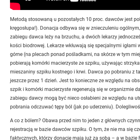
Metodą stosowaną u pozostałych 10 proc. dawców jest pobra
kręgosłupa!). Donacja odbywa się w znieczuleniu ogólnym,
zabiegu dawca leży na brzuchu, a dwóch lekarzy jednocześn
kości biodrowej. Lekarze wkłuwają się specjalnymi igłami 
górne (na plecach ponad pośladkami, na skórze w tym miej
pobierają komórki macierzyste ze szpiku, używając strzykaw
mieszaniny szpiku kostnego i krwi. Dawca po pobraniu z tal
jeszcze przez 1 dzień. Jest to konieczne ze względu na o
szpik i komórki macierzyste regenerują się w organizmie 
zabiegu dawcy mogą być nieco osłabieni ze względu na ut
pobrania odczuwać tępy ból (jak po uderzeniu). Dolegliwoś
A co z bólem? Obawa przed nim to jeden z głównych czyn
rejestracją w bazie dawców szpiku. O tym, że nie ma się c
faktycznych, którzy donację mają już za sobą – a w bazie 