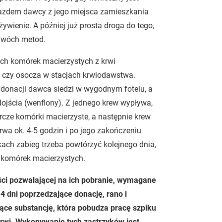
ejazdem dawcy z jego miejsca zamieszkania
wienie. A później już prosta droga do tego,
 dwóch metod.
zych komórek macierzystych z krwi
i czy osocza w stacjach krwiodawstwa.
e donacji dawca siedzi w wygodnym fotelu, a
jścia (wenflony). Z jednego krew wypływa,
rcze komórki macierzyste, a następnie krew
wa ok. 4-5 godzin i po jego zakończeniu
ch zabieg trzeba powtórzyć kolejnego dnia,
h komórek macierzystych.
ości pozwalającej na ich pobranie, wymagane
4 dni poprzedzające donację, rano i
ące substancję, która pobudza pracę szpiku
rwi. Wykonywanie tych zastrzyków jest