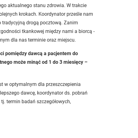
ego aktualnego stanu zdrowia. W trakcie
lejnych krokach. Koordynator prześle nam
ub tradycyjną drogą pocztową. Zanim
 zgodności tkankowej między nami a biorcą -
ym dla nas terminie oraz miejscu.
ści pomiędzy dawcą a pacjentem do
tnego może minąć od 1 do 3 miesięcy –
st w optymalnym dla przeszczepienia
jlepszego dawcę, koordynator ds. pobrań
, tj. termin badań szczegółowych,