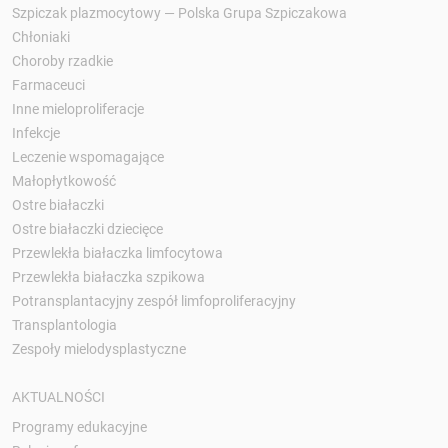
Szpiczak plazmocytowy — Polska Grupa Szpiczakowa
Chłoniaki
Choroby rzadkie
Farmaceuci
Inne mieloproliferacje
Infekcje
Leczenie wspomagające
Małopłytkowość
Ostre białaczki
Ostre białaczki dziecięce
Przewlekła białaczka limfocytowa
Przewlekła białaczka szpikowa
Potransplantacyjny zespół limfoproliferacyjny
Transplantologia
Zespoły mielodysplastyczne
AKTUALNOŚCI
Programy edukacyjne