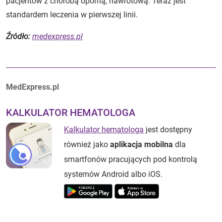
pacjentów z chorobą oporną, nawrotową. Teraz jest
standardem leczenia w pierwszej linii.
Źródło:
medexpress.pl
Autorzy:
MedExpress.pl
KALKULATOR HEMATOLOGA
Kalkulator hematologa
jest dostępny
również jako
aplikacja mobilna
dla
smartfonów pracujących pod kontrolą
systemów Android albo iOS.