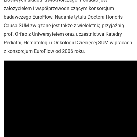
założycielem i współprzewodniczącym konsorcjum
badawczego EuroFlow. Nadanie tytułu Doctora Honoris
Causa SUM związane jest także z wieloletnią przyjaźnią
prof. Orfao z Uniwersytetem oraz uczestnictwa Katedry
Pediatrii, Hematologii i Onkologii Dziecięcej SUM w pracach
z konsorcjum EuroFlow od 2006 roku.