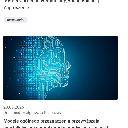
"Secret Garden of Hematology, young edition" |
Zaproszenie
Aktualności
23.06.2026
Dr n. med. Małgorzata Pieniążek
Modele ogólnego przeznaczenia przewyższają
specjalistyczne narzędzia AI w medycynie – wyniki