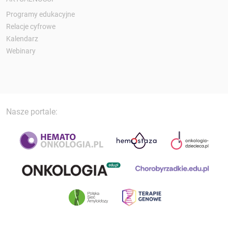
Programy edukacyjne
Relacje cyfrowe
Kalendarz
Webinary
Nasze portale: