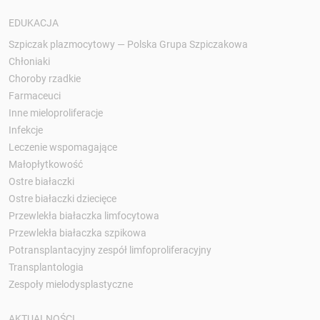
EDUKACJA
Szpiczak plazmocytowy — Polska Grupa Szpiczakowa
Chłoniaki
Choroby rzadkie
Farmaceuci
Inne mieloproliferacje
Infekcje
Leczenie wspomagające
Małopłytkowość
Ostre białaczki
Ostre białaczki dziecięce
Przewlekła białaczka limfocytowa
Przewlekła białaczka szpikowa
Potransplantacyjny zespół limfoproliferacyjny
Transplantologia
Zespoły mielodysplastyczne
AKTUALNOŚCI