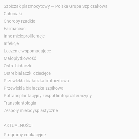
Szpiczak plazmocytowy — Polska Grupa Szpiczakowa
Chłoniaki
Choroby rzadkie
Farmaceuci
Inne mieloproliferacje
Infekcje
Leczenie wspomagające
Małopłytkowość
Ostre białaczki
Ostre białaczki dziecięce
Przewlekła białaczka limfocytowa
Przewlekła białaczka szpikowa
Potransplantacyjny zespół limfoproliferacyjny
Transplantologia
Zespoły mielodysplastyczne
AKTUALNOŚCI
Programy edukacyjne