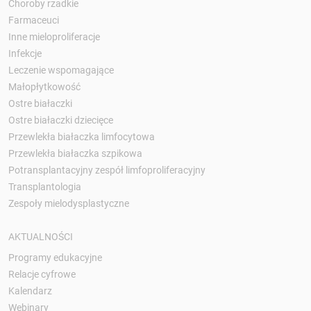
Choroby rzadkie
Farmaceuci
Inne mieloproliferacje
Infekcje
Leczenie wspomagające
Małopłytkowość
Ostre białaczki
Ostre białaczki dziecięce
Przewlekła białaczka limfocytowa
Przewlekła białaczka szpikowa
Potransplantacyjny zespół limfoproliferacyjny
Transplantologia
Zespoły mielodysplastyczne
AKTUALNOŚCI
Programy edukacyjne
Relacje cyfrowe
Kalendarz
Webinary