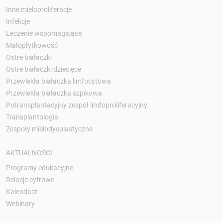
Inne mieloproliferacje
Infekcje
Leczenie wspomagające
Małopłytkowość
Ostre białaczki
Ostre białaczki dziecięce
Przewlekła białaczka limfocytowa
Przewlekła białaczka szpikowa
Potransplantacyjny zespół limfoproliferacyjny
Transplantologia
Zespoły mielodysplastyczne
AKTUALNOŚCI
Programy edukacyjne
Relacje cyfrowe
Kalendarz
Webinary