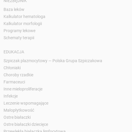
NIEZBĘDNIK
Baza leków
Kalkulator hematologa
Kalkulator morfologii
Programy lekowe
Schematy terapii
EDUKACJA
Szpiczak plazmocytowy — Polska Grupa Szpiczakowa
Chłoniaki
Choroby rzadkie
Farmaceuci
Inne mieloproliferacje
Infekcje
Leczenie wspomagające
Małopłytkowość
Ostre białaczki
Ostre białaczki dziecięce
Przewlekła białaczka limfocytowa