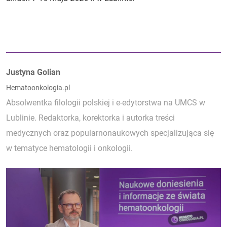
Autorzy:
Justyna Golian
Hematoonkologia.pl
Absolwentka filologii polskiej i e-edytorstwa na UMCS w
Lublinie. Redaktorka, korektorka i autorka treści
medycznych oraz popularnonaukowych specjalizująca się
w tematyce hematologii i onkologii.