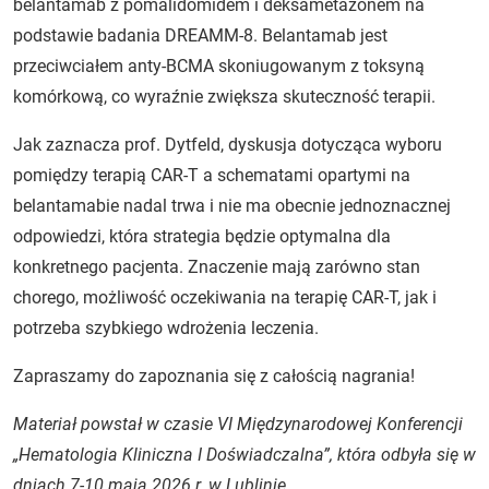
belantamab z pomalidomidem i deksametazonem na
podstawie badania DREAMM-8. Belantamab jest
przeciwciałem anty-BCMA skoniugowanym z toksyną
komórkową, co wyraźnie zwiększa skuteczność terapii.
Jak zaznacza prof. Dytfeld, dyskusja dotycząca wyboru
pomiędzy terapią CAR-T a schematami opartymi na
belantamabie nadal trwa i nie ma obecnie jednoznacznej
odpowiedzi, która strategia będzie optymalna dla
konkretnego pacjenta. Znaczenie mają zarówno stan
chorego, możliwość oczekiwania na terapię CAR-T, jak i
potrzeba szybkiego wdrożenia leczenia.
Zapraszamy do zapoznania się z całością nagrania!
Materiał powstał w czasie VI Międzynarodowej Konferencji
„Hematologia Kliniczna I Doświadczalna”, która odbyła się w
dniach 7-10 maja 2026 r. w Lublinie.