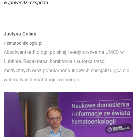
wypowiedzi eksperta.
Autorzy:
Justyna Golian
Hematoonkologia.pl
Absolwentka filologii polskiej i e-edytorstwa na UMCS w
Lublinie. Redaktorka, korektorka i autorka treści
medycznych oraz popularnonaukowych specjalizująca się
w tematyce hematologii i onkologii.