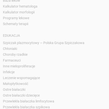
Baza leków
Kalkulator hematologa
Kalkulator morfologii
Programy lekowe
Schematy terapii
EDUKACJA
Szpiczak plazmocytowy — Polska Grupa Szpiczakowa
Chłoniaki
Choroby rzadkie
Farmaceuci
Inne mieloproliferacje
Infekcje
Leczenie wspomagające
Małopłytkowość
Ostre białaczki
Ostre białaczki dziecięce
Przewlekła białaczka limfocytowa
Przewlekła białaczka szpikowa