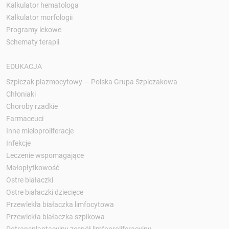
Kalkulator hematologa
Kalkulator morfologii
Programy lekowe
Schematy terapii
EDUKACJA
Szpiczak plazmocytowy — Polska Grupa Szpiczakowa
Chłoniaki
Choroby rzadkie
Farmaceuci
Inne mieloproliferacje
Infekcje
Leczenie wspomagające
Małopłytkowość
Ostre białaczki
Ostre białaczki dziecięce
Przewlekła białaczka limfocytowa
Przewlekła białaczka szpikowa
Potransplantacyjny zespół limfoproliferacyjny