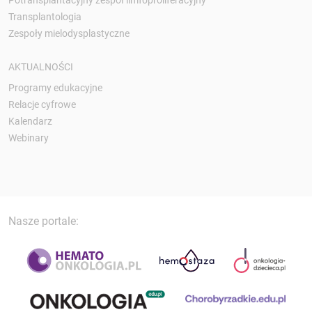
Transplantologia
Zespoły mielodysplastyczne
AKTUALNOŚCI
Programy edukacyjne
Relacje cyfrowe
Kalendarz
Webinary
Nasze portale: