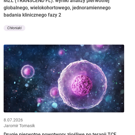
MZL (TRANSCEND FL): wyniki analizy pierwotnej
globalnego, wielokohortowego, jednoramiennego
badania klinicznego fazy 2
Chłoniaki
8.07.2026
Jaromir Tomasik
Drugie pierwotne nowotwory złośliwe po terapii TCE