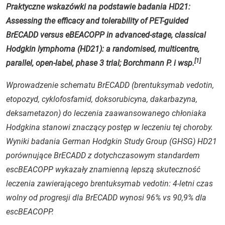
Praktyczne wskazówki na podstawie badania HD21:
Assessing the efficacy and tolerability of PET-guided
BrECADD versus eBEACOPP in advanced-stage, classical
Hodgkin lymphoma (HD21): a randomised, multicentre,
[1]
parallel, open-label, phase 3 trial; Borchmann P. i wsp.
Wprowadzenie schematu BrECADD (brentuksymab vedotin,
etopozyd, cyklofosfamid, doksorubicyna, dakarbazyna,
deksametazon) do leczenia zaawansowanego chłoniaka
Hodgkina stanowi znaczący postęp w leczeniu tej choroby.
Wyniki badania German Hodgkin Study Group (GHSG) HD21
porównujące BrECADD z dotychczasowym standardem
escBEACOPP wykazały znamienną lepszą skuteczność
leczenia zawierającego brentuksymab vedotin: 4-letni czas
wolny od progresji dla BrECADD wynosi 96% vs 90,9% dla
escBEACOPP.