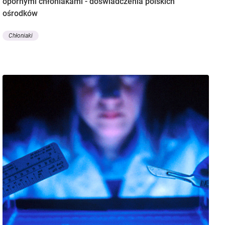
opornymi chłoniakami - doświadczenia polskich
ośrodków
Chłoniaki