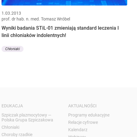
1.03.2013
prof. dr hab. n. med. Tomasz Wróbel
Wyniki badania STiL-01 zmieniają standard leczenia I
linii chłoniaków indolentnych!
Chłoniaki
EDUKACJA
AKTUALNOŚCI
Szpiczak plazmocytowy —
Programy edukacyjne
Polska Grupa Szpiczakowa
Relacje cyfrowe
Chłoniaki
Kalendarz
Choroby rzadkie