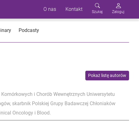
O nas
Kontakt
Szukaj
Zaloguj
inary
Podcasty
Pokaż listę autorów
rapii Komórkowych i Chorób Wewnętrznych Uniwersytetu
ogów, skarbnik Polskiej Grupy Badawczej Chłoniaków
nical Oncology i Blood.