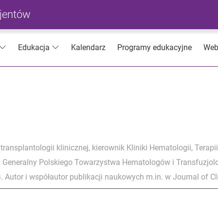
cjentów
Kalendarz
Programy edukacyjne
Web
Edukacja
 transplantologii klinicznej, kierownik Kliniki Hematologii, Te
z Generalny Polskiego Towarzystwa Hematologów i Transfuzjol
utor i współautor publikacji naukowych m.in. w Journal of Cli