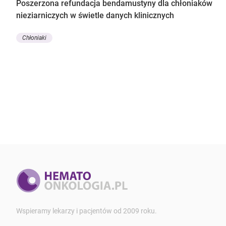
Poszerzona refundacja bendamustyny dla chłoniaków
nieziarniczych w świetle danych klinicznych
Chłoniaki
Wspieramy lekarzy i pacjentów od 2009 roku.