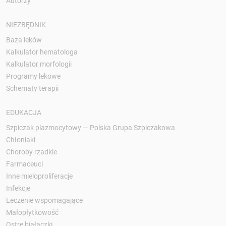
Autorzy
NIEZBĘDNIK
Baza leków
Kalkulator hematologa
Kalkulator morfologii
Programy lekowe
Schematy terapii
EDUKACJA
Szpiczak plazmocytowy — Polska Grupa Szpiczakowa
Chłoniaki
Choroby rzadkie
Farmaceuci
Inne mieloproliferacje
Infekcje
Leczenie wspomagające
Małopłytkowość
Ostre białaczki