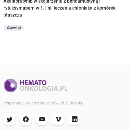
Akalabrutynib w skojarzeniu z bendamustyną i
rytuksymabem w 1. linii leczenia chłoniaka z komórek
płaszcza
Chłoniaki
Wspieramy lekarzy i pacjentów od 2009 roku.