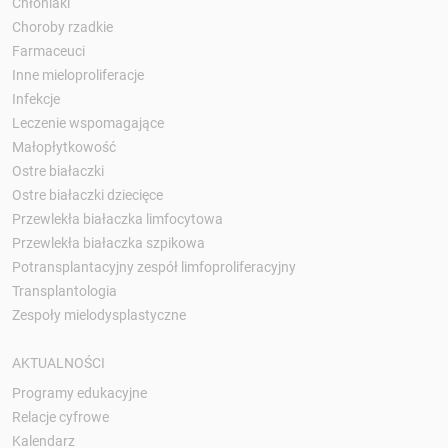
Chłoniaki
Choroby rzadkie
Farmaceuci
Inne mieloproliferacje
Infekcje
Leczenie wspomagające
Małopłytkowość
Ostre białaczki
Ostre białaczki dziecięce
Przewlekła białaczka limfocytowa
Przewlekła białaczka szpikowa
Potransplantacyjny zespół limfoproliferacyjny
Transplantologia
Zespoły mielodysplastyczne
AKTUALNOŚCI
Programy edukacyjne
Relacje cyfrowe
Kalendarz