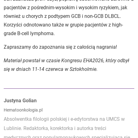
pacjentów z pośrednim-wysokim i wysokim ryzykiem, jak
również u chorych z podtypem GCB i non-GCB DLBCL.
Korzyści odnotowano także w grupie pacjentów z high-
grade B-cell lymphoma.
Zapraszamy do zapoznania się z całością nagrania!
Materiał powstał w czasie Kongresu EHA2026, który odbył
się w dniach 11-14 czerwca w Sztokholmie.
Autorzy:
Justyna Golian
Hematoonkologia.pl
Absolwentka filologii polskiej i e-edytorstwa na UMCS w
Lublinie. Redaktorka, korektorka i autorka treści
medycznych oraz popularnonaukowych specjalizująca się