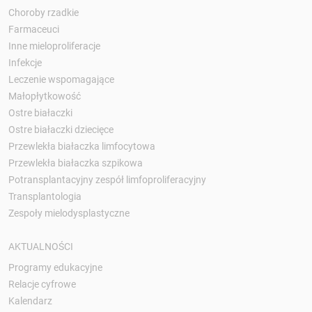
Choroby rzadkie
Farmaceuci
Inne mieloproliferacje
Infekcje
Leczenie wspomagające
Małopłytkowość
Ostre białaczki
Ostre białaczki dziecięce
Przewlekła białaczka limfocytowa
Przewlekła białaczka szpikowa
Potransplantacyjny zespół limfoproliferacyjny
Transplantologia
Zespoły mielodysplastyczne
AKTUALNOŚCI
Programy edukacyjne
Relacje cyfrowe
Kalendarz