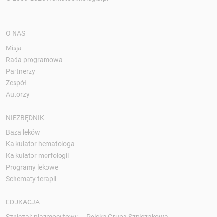
O NAS
Misja
Rada programowa
Partnerzy
Zespół
Autorzy
NIEZBĘDNIK
Baza leków
Kalkulator hematologa
Kalkulator morfologii
Programy lekowe
Schematy terapii
EDUKACJA
Szpiczak plazmocytowy — Polska Grupa Szpiczakowa