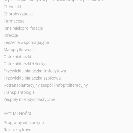
Chłoniaki
Choroby rzadkie
Farmaceuci
Inne mieloproliferacje
Infekcje
Leczenie wspomagające
Małopłytkowość
Ostre białaczki
Ostre białaczki dziecięce
Przewlekła białaczka limfocytowa
Przewlekła białaczka szpikowa
Potransplantacyjny zespół limfoproliferacyjny
Transplantologia
Zespoły mielodysplastyczne
AKTUALNOŚCI
Programy edukacyjne
Relacje cyfrowe