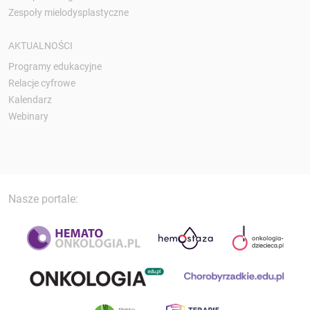
Zespoły mielodysplastyczne
AKTUALNOŚCI
Programy edukacyjne
Relacje cyfrowe
Kalendarz
Webinary
Nasze portale: