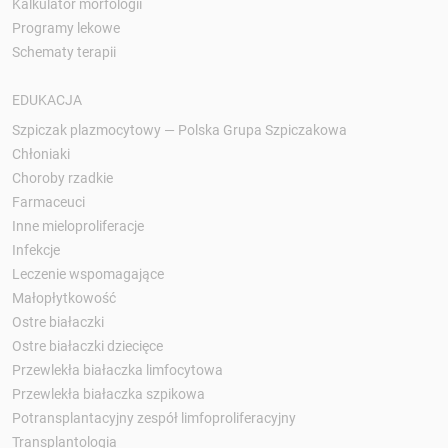
Kalkulator morfologii
Programy lekowe
Schematy terapii
EDUKACJA
Szpiczak plazmocytowy — Polska Grupa Szpiczakowa
Chłoniaki
Choroby rzadkie
Farmaceuci
Inne mieloproliferacje
Infekcje
Leczenie wspomagające
Małopłytkowość
Ostre białaczki
Ostre białaczki dziecięce
Przewlekła białaczka limfocytowa
Przewlekła białaczka szpikowa
Potransplantacyjny zespół limfoproliferacyjny
Transplantologia