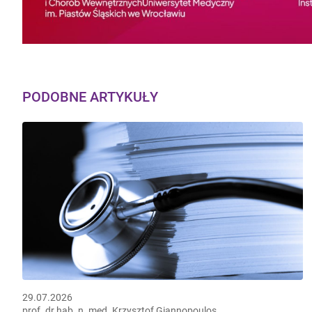
PODOBNE ARTYKUŁY
29.07.2026
prof. dr hab. n. med. Krzysztof Giannopoulos