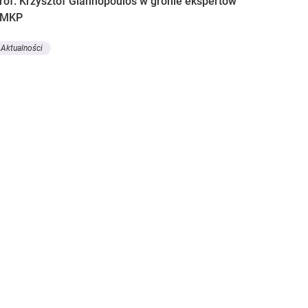
rof. Krzysztof Giannopoulos w gronie ekspertów
CMKP
Aktualności