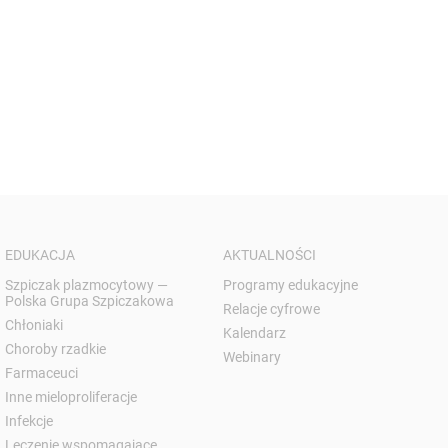
EDUKACJA
AKTUALNOŚCI
Szpiczak plazmocytowy —
Programy edukacyjne
Polska Grupa Szpiczakowa
Relacje cyfrowe
Chłoniaki
Kalendarz
Choroby rzadkie
Webinary
Farmaceuci
Inne mieloproliferacje
Infekcje
Leczenie wspomagające