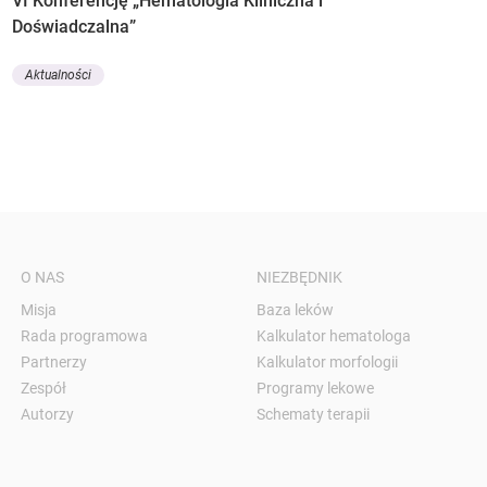
VI Konferencję „Hematologia Kliniczna i
Doświadczalna”
Aktualności
O NAS
NIEZBĘDNIK
Misja
Baza leków
Rada programowa
Kalkulator hematologa
Partnerzy
Kalkulator morfologii
Zespół
Programy lekowe
Autorzy
Schematy terapii