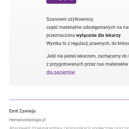
Szanowni użytkownicy,
część materiałów udostępnianych na nas
przeznaczona
wyłącznie dla lekarzy
.
Wynika to z regulacji prawnych, do któr
Jeśli nie jesteś lekarzem, zachęcamy do
z przygotowanych przez nas materiałów
dla pacjentów
.
Autorzy:
Emil Zawieja
Hematoonkologia.pl
Absolwent dziennikarstwa i komunikacji społecznej oraz p