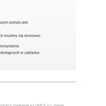
zym portalu jest
ych musimy się stosować.
 korzystania
 dostępnych w zakładce
rodukcji medialnej na UMCS w Lublinie.