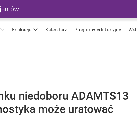
cjentów
Kalendarz
Programy edukacyjne
Web
Edukacja
runku niedoboru ADAMTS13
nostyka może uratować