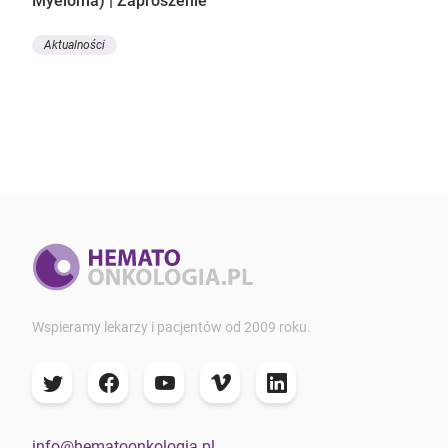
Myeloma) | Zaproszenie
Aktualności
Wspieramy lekarzy i pacjentów od 2009 roku.
info@hematoonkologia.pl