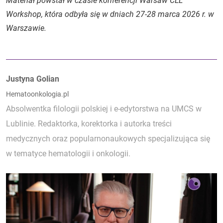
Materiał powstał w czasie konferencji
Warsaw CLL
Workshop,
która odbyła się w dniach 27-28 marca 2026 r. w
Warszawie.
Autorzy:
Justyna Golian
Hematoonkologia.pl
Absolwentka filologii polskiej i e-edytorstwa na UMCS w
Lublinie. Redaktorka, korektorka i autorka treści
medycznych oraz popularnonaukowych specjalizująca się
w tematyce hematologii i onkologii.