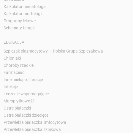
Kalkulator hematologa
Kalkulator morfologii
Programy lekowe
Schematy terapii
EDUKACJA
Szpiczak plazmocytowy — Polska Grupa Szpiczakowa
Chłoniaki
Choroby rzadkie
Farmaceuci
Inne mieloproliferacje
Infekcje
Leczenie wspomagające
Małopłytkowość
Ostre białaczki
Ostre białaczki dziecięce
Przewlekła białaczka limfocytowa
Przewlekła białaczka szpikowa