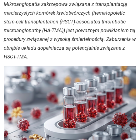
Mikroangiopatia zakrzepowa związana z transplantacją
macierzystych komórek krwiotwórczych (
hematopoietic
stem-cell transplantation
(HSCT)-
associated thrombotic
microangiopathy
(HA-TMA)) jest poważnym powikłaniem tej
procedury związanej z wysoką śmiertelnością. Zaburzenia w
obrębie układu dopełniacza są potencjalnie związane z
HSCT-TMA.