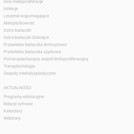
Inne mieloproliferacje
Infekcje
Leczenie wspomagające
Małopłytkowość
Ostre białaczki
Ostre białaczki dziecięce
Przewlekła białaczka limfocytowa
Przewlekła białaczka szpikowa
Potransplantacyjny zespół limfoproliferacyjny
Transplantologia
Zespoły mielodysplastyczne
AKTUALNOŚCI
Programy edukacyjne
Relacje cyfrowe
Kalendarz
Webinary