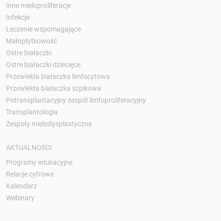
Inne mieloproliferacje
Infekcje
Leczenie wspomagające
Małopłytkowość
Ostre białaczki
Ostre białaczki dziecięce
Przewlekła białaczka limfocytowa
Przewlekła białaczka szpikowa
Potransplantacyjny zespół limfoproliferacyjny
Transplantologia
Zespoły mielodysplastyczne
AKTUALNOŚCI
Programy edukacyjne
Relacje cyfrowe
Kalendarz
Webinary