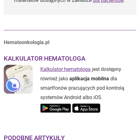
materiałów dostępnych w zakładce
dla pacjentów
.
Autorzy:
Hematoonkologia.pl
KALKULATOR HEMATOLOGA
Kalkulator hematologa
jest dostępny
również jako
aplikacja mobilna
dla
smartfonów pracujących pod kontrolą
systemów Android albo iOS.
PODOBNE ARTYKUŁY