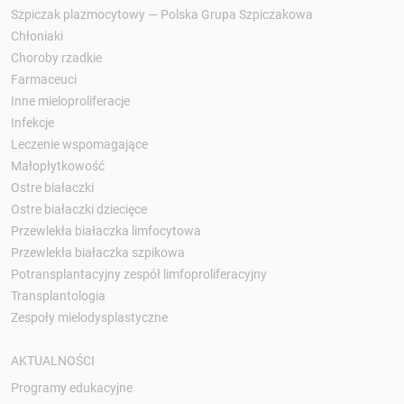
Szpiczak plazmocytowy — Polska Grupa Szpiczakowa
Chłoniaki
Choroby rzadkie
Farmaceuci
Inne mieloproliferacje
Infekcje
Leczenie wspomagające
Małopłytkowość
Ostre białaczki
Ostre białaczki dziecięce
Przewlekła białaczka limfocytowa
Przewlekła białaczka szpikowa
Potransplantacyjny zespół limfoproliferacyjny
Transplantologia
Zespoły mielodysplastyczne
AKTUALNOŚCI
Programy edukacyjne