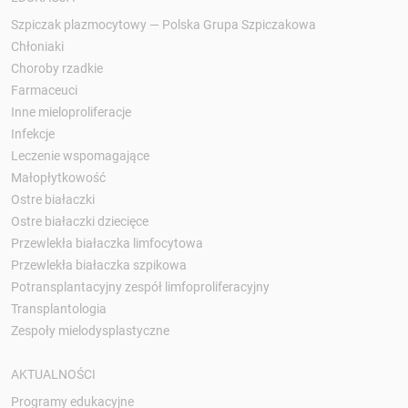
Szpiczak plazmocytowy — Polska Grupa Szpiczakowa
Chłoniaki
Choroby rzadkie
Farmaceuci
Inne mieloproliferacje
Infekcje
Leczenie wspomagające
Małopłytkowość
Ostre białaczki
Ostre białaczki dziecięce
Przewlekła białaczka limfocytowa
Przewlekła białaczka szpikowa
Potransplantacyjny zespół limfoproliferacyjny
Transplantologia
Zespoły mielodysplastyczne
AKTUALNOŚCI
Programy edukacyjne