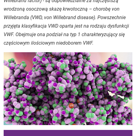
Willebrand factor
) - są odpowiedzialne za najczęstszą
wrodzoną osoczową skazę krwotoczną – chorobę von
Willebranda (VWD,
von Willebrand disease
). Powszechnie
przyjęta klasyfikacja VWD oparta jest na rodzaju dysfunkcji
VWF. Obejmuje ona podział na typ 1 charakteryzujący się
częściowym ilościowym niedoborem VWF.