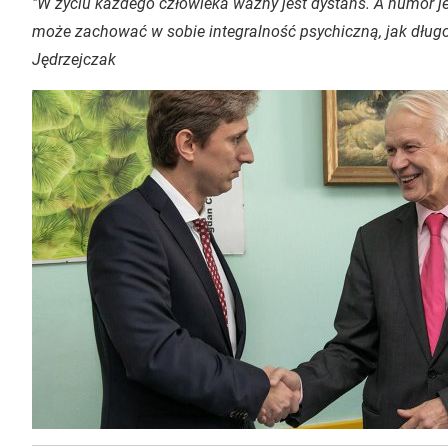
"W życiu każdego człowieka ważny jest dystans. A humor j
może zachować w sobie integralność psychiczną, jak długo 
Jędrzejczak