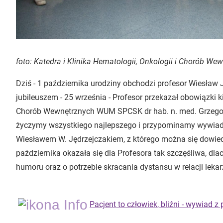
foto: Katedra i Klinika Hematologii, Onkologii i Chorób 
Dziś - 1 października urodziny obchodzi profesor Wiesław 
jubileuszem - 25 września - Profesor przekazał obowiązki ki
Chorób Wewnętrznych WUM SPCSK dr hab. n. med. Grzegor
życzymy wszystkiego najlepszego i przypominamy wywiad 
Wiesławem W. Jędrzejczakiem, z którego można się dowie
października okazała się dla Profesora tak szczęśliwa, dla
humoru oraz o potrzebie skracania dystansu w relacji lekarz
Pacjent to człowiek, bliźni - wywiad z