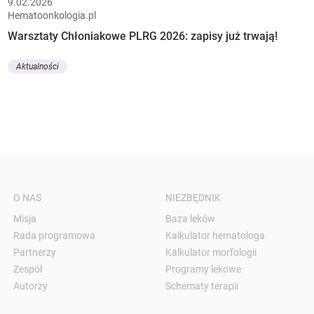
9.02.2026
Hematoonkologia.pl
Warsztaty Chłoniakowe PLRG 2026: zapisy już trwają!
Aktualności
O NAS
NIEZBĘDNIK
Misja
Baza leków
Rada programowa
Kalkulator hematologa
Partnerzy
Kalkulator morfologii
Zespół
Programy lekowe
Autorzy
Schematy terapii