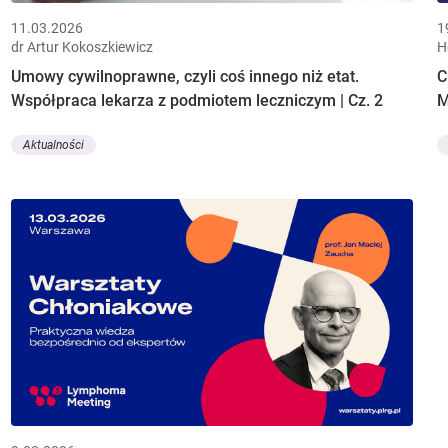
11.03.2026
1
dr Artur Kokoszkiewicz
H
Umowy cywilnoprawne, czyli coś innego niż etat.
C
Współpraca lekarza z podmiotem leczniczym | Cz. 2
M
Aktualności