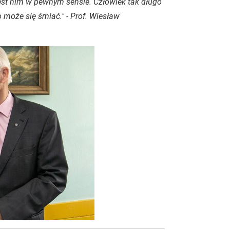
est nim w pewnym sensie. Człowiek tak długo
może się śmiać." - Prof. Wiesław