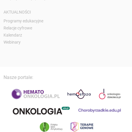
AKTUALNOŚCI
Programy edukacyjne
Relacje cyfrowe
Kalendarz
Webinary
Nasze portale: