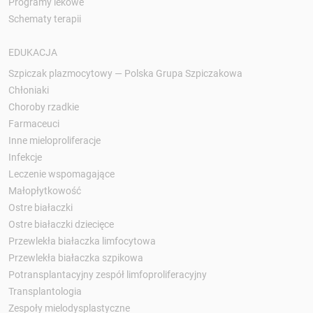
Programy lekowe
Schematy terapii
EDUKACJA
Szpiczak plazmocytowy — Polska Grupa Szpiczakowa
Chłoniaki
Choroby rzadkie
Farmaceuci
Inne mieloproliferacje
Infekcje
Leczenie wspomagające
Małopłytkowość
Ostre białaczki
Ostre białaczki dziecięce
Przewlekła białaczka limfocytowa
Przewlekła białaczka szpikowa
Potransplantacyjny zespół limfoproliferacyjny
Transplantologia
Zespoły mielodysplastyczne