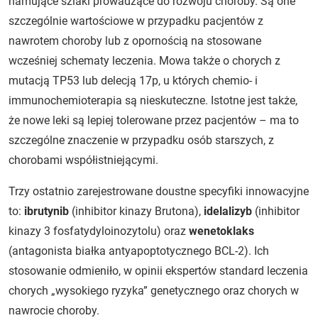
hamujące szlaki prowadzące do rozwoju choroby. Są one
szczególnie wartościowe w przypadku pacjentów z
nawrotem choroby lub z opornością na stosowane
wcześniej schematy leczenia. Mowa także o chorych z
mutacją TP53 lub delecją 17p, u których chemio- i
immunochemioterapia są nieskuteczne. Istotne jest także,
że nowe leki są lepiej tolerowane przez pacjentów – ma to
szczególne znaczenie w przypadku osób starszych, z
chorobami współistniejącymi.
Trzy ostatnio zarejestrowane doustne specyfiki innowacyjne
to:
ibrutynib
(inhibitor kinazy Brutona),
idelalizyb
(inhibitor
kinazy 3 fosfatydyloinozytolu) oraz
wenetoklaks
(antagonista białka antyapoptotycznego BCL-2). Ich
stosowanie odmieniło, w opinii ekspertów standard leczenia
chorych „wysokiego ryzyka” genetycznego oraz chorych w
nawrocie choroby.