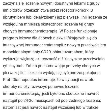
zaczyna się leczenie nowymi doustnymi lekami z grupy
inhibitorów przekaźnictwa przez receptor komórki B
(ibrutynibem lub idelalyzibem) już pierwszej linii leczenia ze
względu na mniejszą skuteczność leczenia tej grupy
chorych immunochemioterapią. W Polsce funkcjonuje
program lekowy dla chorych niekwalifikujących się do
intensywnej immunochemioterapii z nowym przeciwciałem
monoklonalnym anty-CD20, obinutuzumabem, który
wykazuje większą skuteczność niż klasyczne przeciwciało
rytuksymab. Zatem podsumowując potrzeby chorych w
pierwszej linii leczenia wydają się być one zaspokojone.
Prof. Giannopoulos informuje, że w sytuacji nawrotu
choroby należy rozważyć ponowne leczenie
immunochemioterpią, jeśli było ono skuteczne i nawrót
nastąpił po 24-36 miesiącach od poprzedniego leczenia;
natomiast jeśli nawrót nastąpił wcześniej lub w trakcie