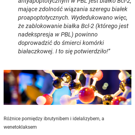
antyapoptotycznym w PBL jest białko Bcl-2,
mające zdolność wiązania szeregu białek
proapoptotycznych. Wydedukowano więc,
że zablokowanie białka Bcl-2 (którego jest
nadekspresja w PBL) powinno
doprowadzić do śmierci komórki
białaczkowej. I to się potwierdziło!”
Różnice pomiędzy ibrutynibem i idelalizybem, a
wenetoklaksem