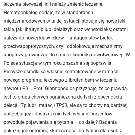
leczenia pierwszej linii należy zmienić leczenie.
Hematoonkolog dodaje, że w standardach
międzynarodowych w takiej sytuacji stosuje się nowe leki
takie, jak: ibrutynib lub idelalizyb oraz wenetoklaks; ostatni
należy do nowej klasy leków – antagonistów białek
przeciwapoptotycznych, czyli odblokowuje mechanizmy
apoptozy prowadząc do śmierci komórki nowotworowej. W
Polsce sytuacja w tym roku znacznie się poprawiła.
Pierwsze ośrodki są właśnie kontraktowane w ramach
nowego programu lekowego z ibrutynibem w leczeniu
nawrotu PBL. Prof. Giannopoulos przyznaje, że co prawda,
jest to grupa chorych ograniczona do tych z obecnością
delecji 17p lub/i mutacji
TP53
, ale są to chorzy najbardziej
potrzebujący i dostrzeżenie tych właśnie pacjentów
powoduje pojawienia się pytania – co dalej? Badania
pokazujące ogromną skuteczność ibrutynibu dla osób z