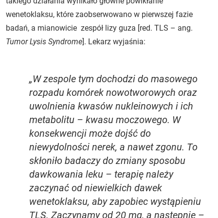
takiego działania wynikało główne powikłanie
wenetoklaksu, które zaobserwowano w pierwszej fazie
badań, a mianowicie zespół lizy guza [red. TLS – ang.
Tumor Lysis Syndrome
]. Lekarz wyjaśnia:
„W zespole tym dochodzi do masowego
rozpadu komórek nowotworowych oraz
uwolnienia kwasów nukleinowych i ich
metabolitu – kwasu moczowego. W
konsekwencji może dojść do
niewydolności nerek, a nawet zgonu. To
skłoniło badaczy do zmiany sposobu
dawkowania leku – terapię należy
zaczynać od niewielkich dawek
wenetoklaksu, aby zapobiec wystąpieniu
TLS. Zaczynamy od 20 mg, a następnie –