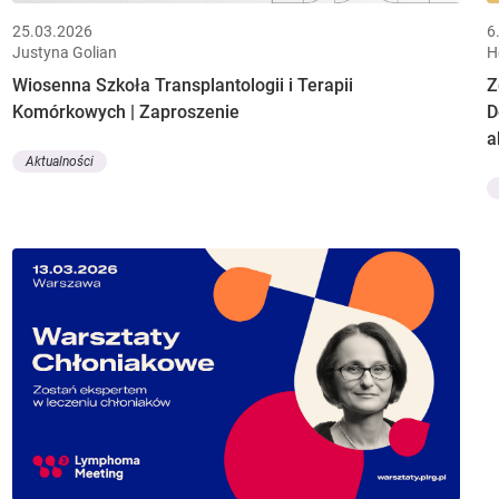
25.03.2026
6
Justyna Golian
H
Wiosenna Szkoła Transplantologii i Terapii
Z
Komórkowych | Zaproszenie
D
a
Aktualności