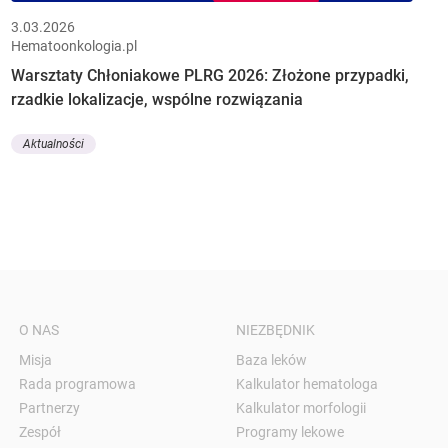
3.03.2026
Hematoonkologia.pl
Warsztaty Chłoniakowe PLRG 2026: Złożone przypadki,
rzadkie lokalizacje, wspólne rozwiązania
Aktualności
O NAS
NIEZBĘDNIK
Misja
Baza leków
Rada programowa
Kalkulator hematologa
Partnerzy
Kalkulator morfologii
Zespół
Programy lekowe