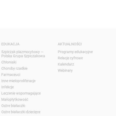
EDUKACJA
AKTUALNOŚCI
Szpiczak plazmocytowy —
Programy edukacyjne
Polska Grupa Szpiczakowa
Relacje cyfrowe
Chłoniaki
Kalendarz
Choroby rzadkie
Webinary
Farmaceuci
Inne mieloproliferacje
Infekcje
Leczenie wspomagające
Małopłytkowość
Ostre białaczki
Ostre białaczki dziecięce