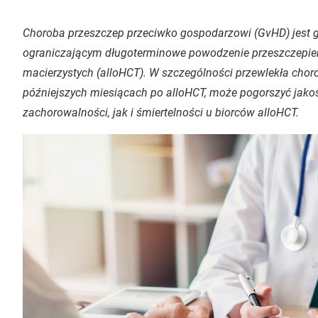
Choroba przeszczep przeciwko gospodarzowi (GvHD) jes
ograniczającym długoterminowe powodzenie przeszczepien
macierzystych (alloHCT). W szczególności przewlekła chor
późniejszych miesiącach po alloHCT, może pogorszyć jakoś
zachorowalności, jak i śmiertelności u biorców alloHCT.