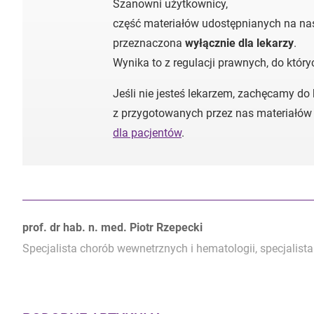
Szanowni użytkownicy,
część materiałów udostępnianych na nas
przeznaczona
wyłącznie dla lekarzy
.
Wynika to z regulacji prawnych, do któr
Jeśli nie jesteś lekarzem, zachęcamy do
z przygotowanych przez nas materiałów
dla pacjentów
.
Autorzy:
prof. dr hab. n. med. Piotr Rzepecki
Specjalista chorób wewnetrznych i hematologii, specjalista 