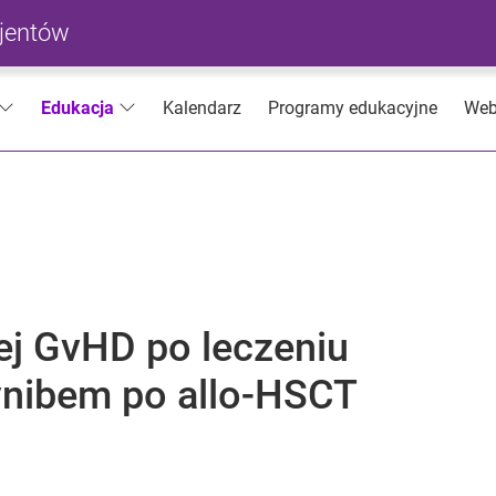
cjentów
Kalendarz
Programy edukacyjne
Web
Edukacja
ej GvHD po leczeniu
ynibem po allo-HSCT