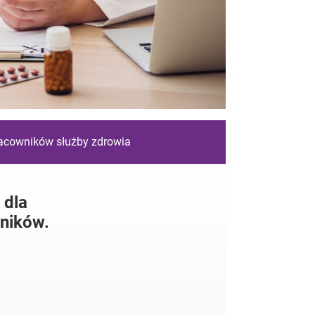
racowników służby zdrowia
 dla
ników.