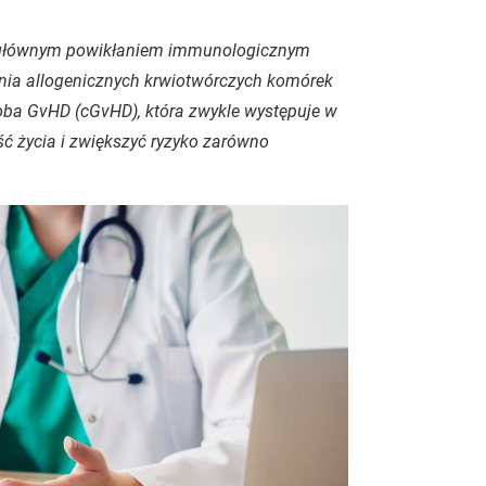
t głównym powikłaniem immunologicznym
ia allogenicznych krwiotwórczych komórek
oba GvHD (cGvHD), która zwykle występuje w
ć życia i zwiększyć ryzyko zarówno