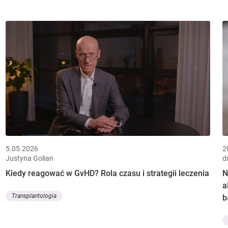
5.05.2026
2
Justyna Golian
d
Kiedy reagować w GvHD? Rola czasu i strategii leczenia
N
a
Transplantologia
b