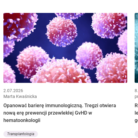
2.07.2026
8
Marta Kwaśnicka
p
Opanować barierę immunologiczną. Tregzi otwiera
R
nową erę prewencji przewlekłej GvHD w
l
hematoonkologii
g
Transplantologia