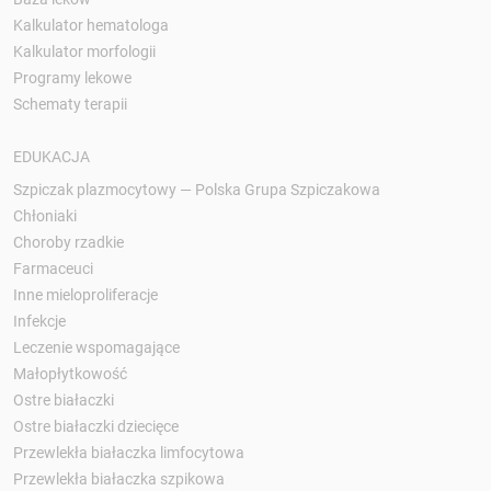
Kalkulator hematologa
Kalkulator morfologii
Programy lekowe
Schematy terapii
EDUKACJA
Szpiczak plazmocytowy — Polska Grupa Szpiczakowa
Chłoniaki
Choroby rzadkie
Farmaceuci
Inne mieloproliferacje
Infekcje
Leczenie wspomagające
Małopłytkowość
Ostre białaczki
Ostre białaczki dziecięce
Przewlekła białaczka limfocytowa
Przewlekła białaczka szpikowa