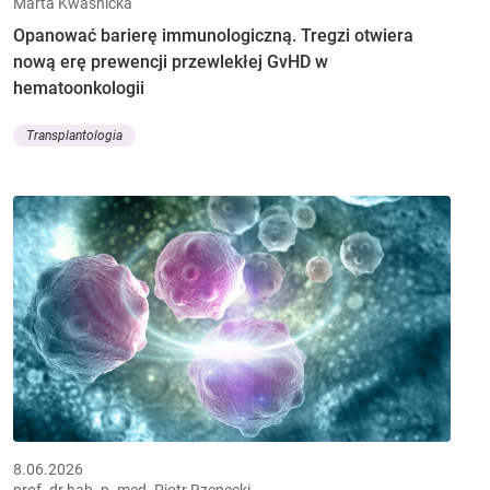
Marta Kwaśnicka
Opanować barierę immunologiczną. Tregzi otwiera
nową erę prewencji przewlekłej GvHD w
hematoonkologii
Transplantologia
8.06.2026
prof. dr hab. n. med. Piotr Rzepecki