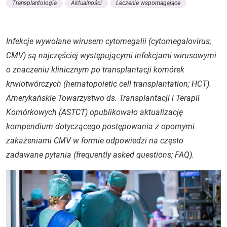
Transplantologia
Aktualności
Leczenie wspomagające
Infekcje wywołane wirusem cytomegalii (
cytomegalovirus
;
CMV) są najczęściej występującymi infekcjami wirusowymi
o znaczeniu klinicznym po transplantacji komórek
krwiotwórczych (
hematopoietic cell transplantation
; HCT).
Amerykańskie Towarzystwo ds. Transplantacji i Terapii
Komórkowych (ASTCT) opublikowało aktualizację
kompendium dotyczącego postępowania z opornymi
zakażeniami CMV w formie odpowiedzi na często
zadawane pytania (
frequently asked questions
; FAQ).