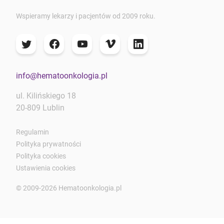
Wspieramy lekarzy i pacjentów od 2009 roku.
info@hematoonkologia.pl
ul. Kilińskiego 18
20-809 Lublin
Regulamin
Polityka prywatności
Polityka cookies
Ustawienia cookies
© 2009-2026 Hematoonkologia.pl