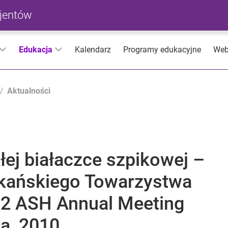
cjentów
Kalendarz
Programy edukacyjne
Web
Edukacja
Aktualności
ej białaczce szpikowej –
ykańskiego Towarzystwa
52 ASH Annual Meeting
ia, 2010