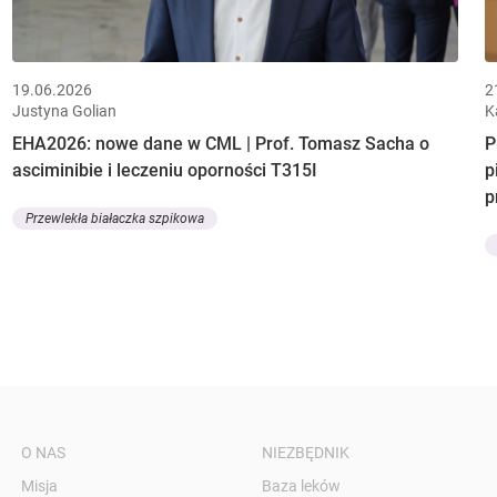
19.06.2026
2
Justyna Golian
K
EHA2026: nowe dane w CML | Prof. Tomasz Sacha o
P
asciminibie i leczeniu oporności T315I
p
p
Przewlekła białaczka szpikowa
O NAS
NIEZBĘDNIK
Misja
Baza leków