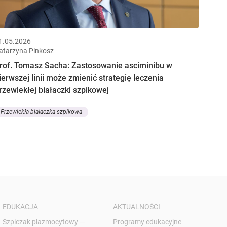
1.05.2026
atarzyna Pinkosz
rof. Tomasz Sacha: Zastosowanie asciminibu w
ierwszej linii może zmienić strategię leczenia
rzewlekłej białaczki szpikowej
Przewlekła białaczka szpikowa
EDUKACJA
AKTUALNOŚCI
Szpiczak plazmocytowy —
Programy edukacyjne