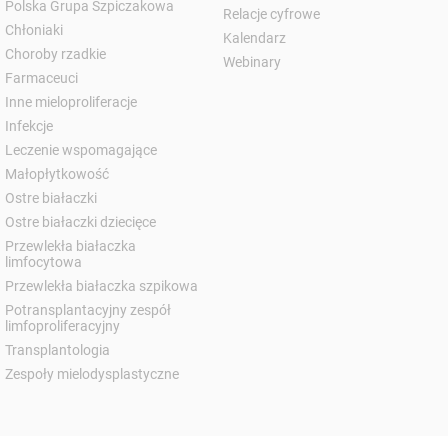
Polska Grupa Szpiczakowa
Relacje cyfrowe
Chłoniaki
Kalendarz
Choroby rzadkie
Webinary
Farmaceuci
Inne mieloproliferacje
Infekcje
Leczenie wspomagające
Małopłytkowość
Ostre białaczki
Ostre białaczki dziecięce
Przewlekła białaczka
limfocytowa
Przewlekła białaczka szpikowa
Potransplantacyjny zespół
limfoproliferacyjny
Transplantologia
Zespoły mielodysplastyczne