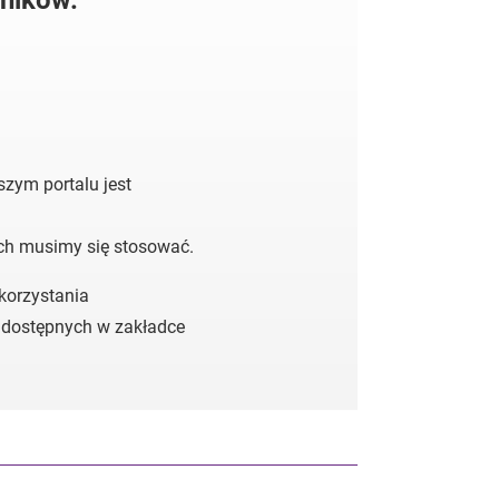
ników.
zym portalu jest
ych musimy się stosować.
 korzystania
 dostępnych w zakładce