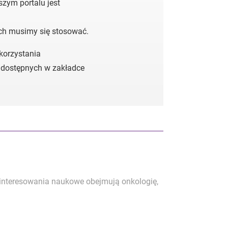
zym portalu jest
ych musimy się stosować.
 korzystania
 dostępnych w zakładce
ainteresowania naukowe obejmują onkologię,