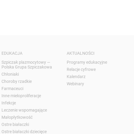
EDUKACJA
AKTUALNOŚCI
Szpiczak plazmocytowy —
Programy edukacyjne
Polska Grupa Szpiczakowa
Relacje cyfrowe
Chłoniaki
Kalendarz
Choroby rzadkie
Webinary
Farmaceuci
Inne mieloproliferacje
Infekcje
Leczenie wspomagające
Małopłytkowość
Ostre białaczki
Ostre białaczki dziecięce