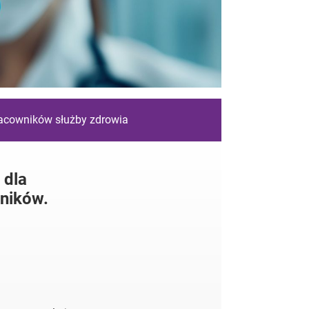
racowników służby zdrowia
 dla
ników.