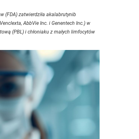
w (FDA) zatwierdziła akalabrutynib
enclexta, AbbVie Inc. i Genentech Inc.) w
ytową (PBL) i chłoniaku z małych limfocytów