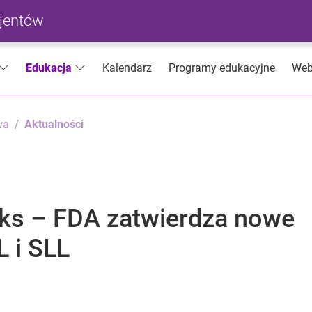
cjentów
Kalendarz
Programy edukacyjne
Web
Edukacja
wa
Aktualności
aks – FDA zatwierdza nowe
L i SLL