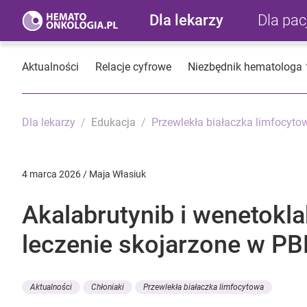
Dla lekarzy
Dla pa
Aktualności
Relacje cyfrowe
Niezbędnik hematologa
Dla lekarzy
Edukacja
Przewlekła białaczka limfocyto
4 marca 2026 / Maja Własiuk
Akalabrutynib i wenetokl
leczenie skojarzone w PB
Aktualności
Chłoniaki
Przewlekła białaczka limfocytowa