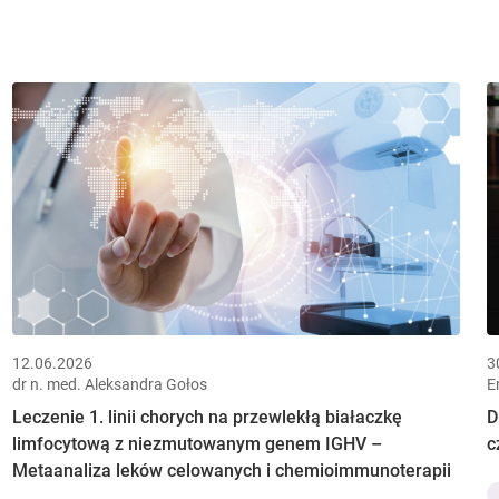
12.06.2026
3
dr n. med. Aleksandra Gołos
E
Leczenie 1. linii chorych na przewlekłą białaczkę
D
limfocytową z niezmutowanym genem IGHV –
c
Metaanaliza leków celowanych i chemioimmunoterapii