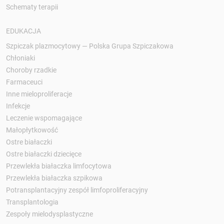
Schematy terapii
EDUKACJA
Szpiczak plazmocytowy — Polska Grupa Szpiczakowa
Chłoniaki
Choroby rzadkie
Farmaceuci
Inne mieloproliferacje
Infekcje
Leczenie wspomagające
Małopłytkowość
Ostre białaczki
Ostre białaczki dziecięce
Przewlekła białaczka limfocytowa
Przewlekła białaczka szpikowa
Potransplantacyjny zespół limfoproliferacyjny
Transplantologia
Zespoły mielodysplastyczne