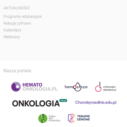
AKTUALNOŚCI
Programy edukacyjne
Relacje cyfrowe
Kalendarz
Webinary
Nasze portale: