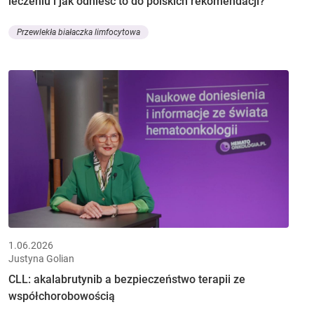
leczeniu i jak odnieść to do polskich rekomendacji?
Przewlekła białaczka limfocytowa
1.06.2026
Justyna Golian
CLL: akalabrutynib a bezpieczeństwo terapii ze
współchorobowością