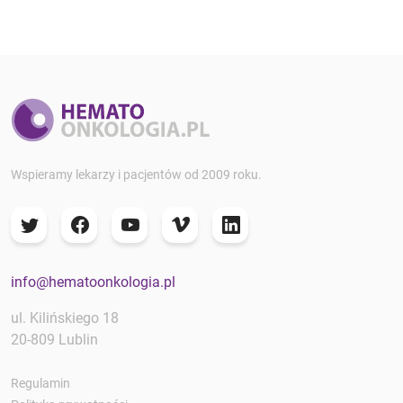
Wspieramy lekarzy i pacjentów od 2009 roku.
info@hematoonkologia.pl
ul. Kilińskiego 18
20-809 Lublin
Regulamin