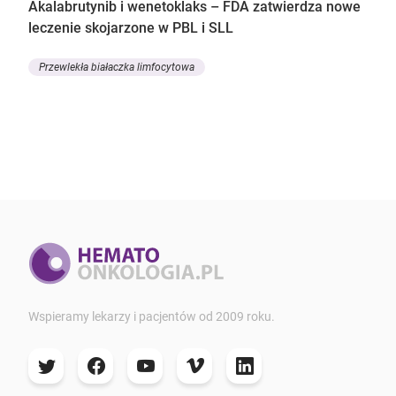
Akalabrutynib i wenetoklaks – FDA zatwierdza nowe
leczenie skojarzone w PBL i SLL
Przewlekła białaczka limfocytowa
Wspieramy lekarzy i pacjentów od 2009 roku.