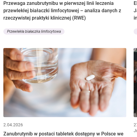
Przewaga zanubrutynibu w pierwszej linii leczenia
E
przewlekłej białaczki limfocytowej – analiza danych z
J
rzeczywistej praktyki klinicznej (RWE)
i
Przewlekła białaczka limfocytowa
2.04.2026
2
J
Zanubrutynib w postaci tabletek dostępny w Polsce we