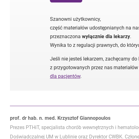
Szanowni użytkownicy,
część materiałów udostępnianych na nas
przeznaczona
wyłącznie dla lekarzy
.
Wynika to z regulacji prawnych, do któr
Jeśli nie jesteś lekarzem, zachęcamy do
z przygotowanych przez nas materiałów
dla pacjentów
.
Autorzy:
prof. dr hab. n. med. Krzysztof Giannopoulos
Prezes PTHiT, specjalista chorób wewnętrznych i hematolo
Doświadczalnej UM w Lublinie oraz Dyrektor CWBK. Człon