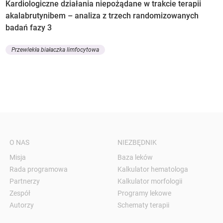
Kardiologiczne działania niepożądane w trakcie terapii
akalabrutynibem – analiza z trzech randomizowanych
badań fazy 3
Przewlekła białaczka limfocytowa
O NAS
NIEZBĘDNIK
Misja
Baza leków
Rada programowa
Kalkulator hematologa
Partnerzy
Kalkulator morfologii
Zespół
Programy lekowe
Autorzy
Schematy terapii