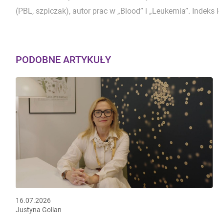
(PBL, szpiczak), autor prac w „Blood” i „Leukemia”. Indeks 
PODOBNE ARTYKUŁY
16.07.2026
Justyna Golian