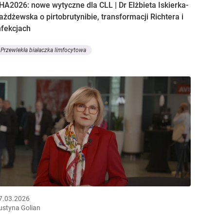
HA2026: nowe wytyczne dla CLL | Dr Elżbieta Iskierka-
ażdżewska o pirtobrutynibie, transformacji Richtera i
nfekcjach
Przewlekła białaczka limfocytowa
7.03.2026
ustyna Golian