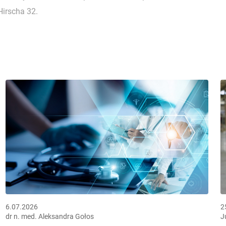
Hirscha 32.
6.07.2026
2
dr n. med. Aleksandra Gołos
J