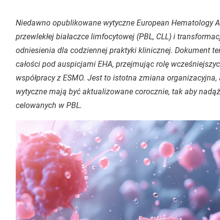
Niedawno opublikowane wytyczne European Hematology As
przewlekłej białaczce limfocytowej (PBL, CLL) i transforma
odniesienia dla codziennej praktyki klinicznej. Dokument t
całości pod auspicjami EHA, przejmując rolę wcześniejsz
współpracy z ESMO. Jest to istotna zmiana organizacyjna,
wytyczne mają być aktualizowane corocznie, tak aby nadą
celowanych w PBL.