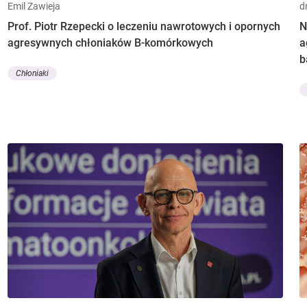
Emil Zawieja
d
Prof. Piotr Rzepecki o leczeniu nawrotowych i opornych
N
agresywnych chłoniaków B-komórkowych
a
b
Chłoniaki