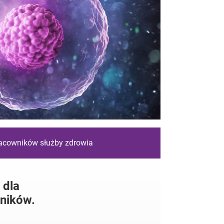
racowników służby zdrowia
 dla
ników.