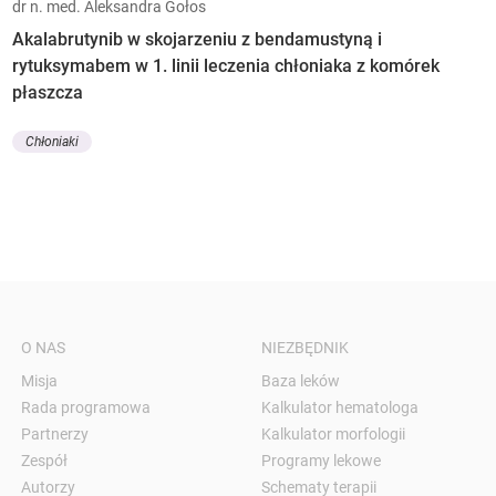
dr n. med. Aleksandra Gołos
Akalabrutynib w skojarzeniu z bendamustyną i
rytuksymabem w 1. linii leczenia chłoniaka z komórek
płaszcza
Chłoniaki
O NAS
NIEZBĘDNIK
Misja
Baza leków
Rada programowa
Kalkulator hematologa
Partnerzy
Kalkulator morfologii
Zespół
Programy lekowe
Autorzy
Schematy terapii