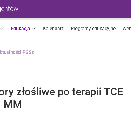
cjentów
Kalendarz
Programy edukacyjne
Web
Edukacja
ktualności PGSz
ry złośliwe po terapii TCE
 i MM