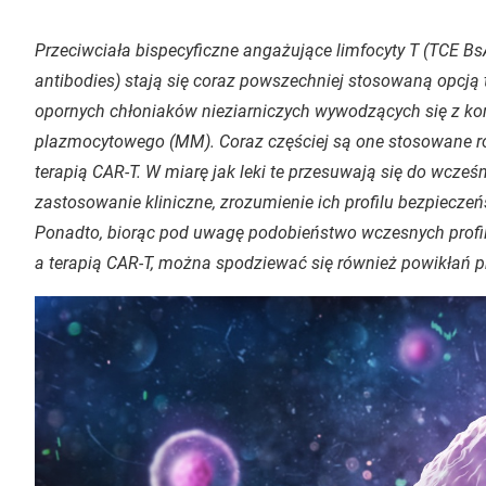
Przeciwciała bispecyficzne angażujące limfocyty T (TCE B
antibodies
) stają się coraz powszechniej stosowaną opcją
opornych chłoniaków nieziarniczych wywodzących się z ko
plazmocytowego (MM). Coraz częściej są one stosowane r
terapią CAR-T. W miarę jak leki te przesuwają się do wcześni
zastosowanie kliniczne, zrozumienie ich profilu bezpiecz
Ponadto, biorąc pod uwagę podobieństwo wczesnych profi
a terapią CAR-T, można spodziewać się również powikłań p