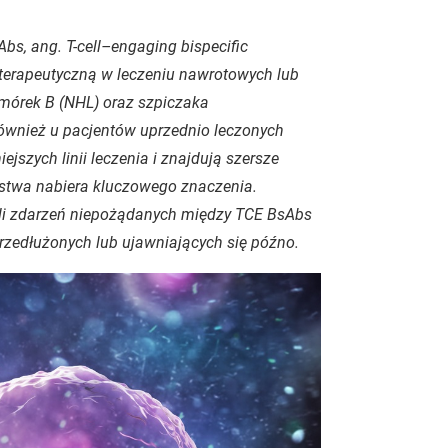
sAbs, ang.
T-cell–engaging bispecific
 terapeutyczną w leczeniu nawrotowych lub
mórek B (NHL) oraz szpiczaka
ównież u pacjentów uprzednio leczonych
ejszych linii leczenia i znajdują szersze
eństwa nabiera kluczowego znaczenia.
li zdarzeń niepożądanych między TCE BsAbs
rzedłużonych lub ujawniających się późno.