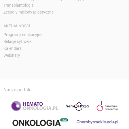
Transplantologia
Zespoły mielodysplastyczne
AKTUALNOŚCI
Programy edukacyjne
Relacje cyfrowe
Kalendarz
Webinary
Nasze portale: