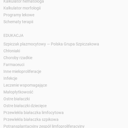
Kalkulator hematologa
Kalkulator morfologii
Programy lekowe
Schematy terapii
EDUKACJA
Szpiczak plazmocytowy — Polska Grupa Szpiczakowa
Chłoniaki
Choroby rzadkie
Farmaceuci
Inne mieloproliferacje
Infekcje
Leczenie wspomagające
Małopłytkowość
Ostre białaczki
Ostre białaczki dziecięce
Przewlekła białaczka limfocytowa
Przewlekła białaczka szpikowa
Potransplantacyjny zespół limfoproliferacyjny