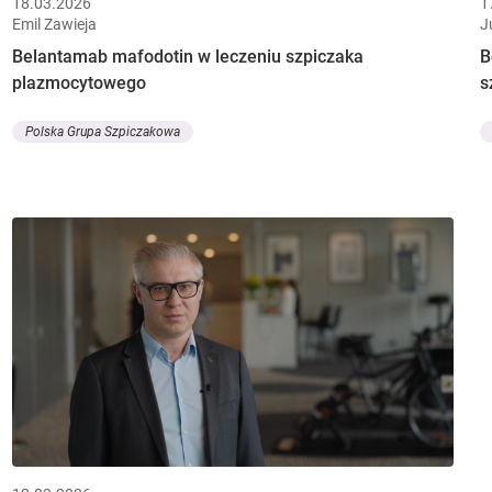
18.03.2026
1
Emil Zawieja
J
Belantamab mafodotin w leczeniu szpiczaka
B
plazmocytowego
s
Polska Grupa Szpiczakowa