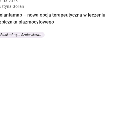
7.03.2026
ustyna Golian
elantamab – nowa opcja terapeutyczna w leczeniu
zpiczaka plazmocytowego
Polska Grupa Szpiczakowa