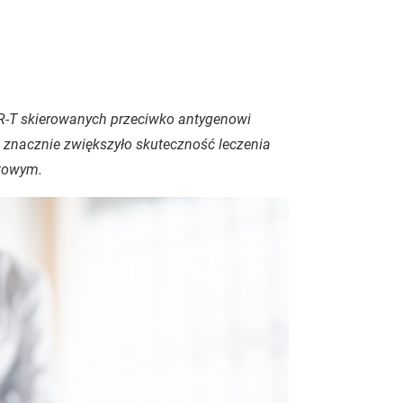
R-T skierowanych przeciwko antygenowi
) znacznie zwiększyło skuteczność leczenia
towym.