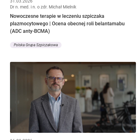
31.03.2026
Dr n. med. i n. o zdr. Michał Mielnik
Nowoczesne terapie w leczeniu szpiczaka
plazmocytowego | Ocena obecnej roli belantamabu
(ADC anty-BCMA)
Polska Grupa Szpiczakowa