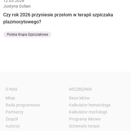
12.03.2026
Justyna Golian
Czy rok 2026 przyniesie przełom w terapii szpiczaka
plazmocytowego?
Polska Grupa Szpiczakowa
O NAS
NIEZBĘDNIK
Misja
Baza leków
Rada programowa
Kalkulator hematologa
Partnerzy
Kalkulator morfologii
Zespół
Programy lekowe
Autorzy
Schematy terapii