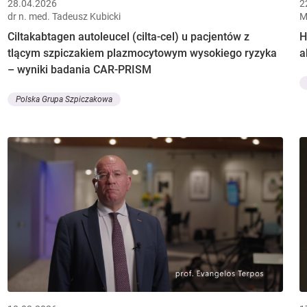
28.04.2026
2
dr n. med. Tadeusz Kubicki
M
Ciltakabtagen autoleucel (cilta-cel) u pacjentów z
H
tlącym szpiczakiem plazmocytowym wysokiego ryzyka
a
– wyniki badania CAR-PRISM
Polska Grupa Szpiczakowa