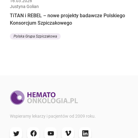
16.03.2026
Justyna Golian
TiTAN i REBEL – nowe projekty badawcze Polskiego
Konsorcjum Szpiczakowego
Polska Grupa Szpiczakowa
Wspieramy lekarzy i pacjentów od 2009 roku.