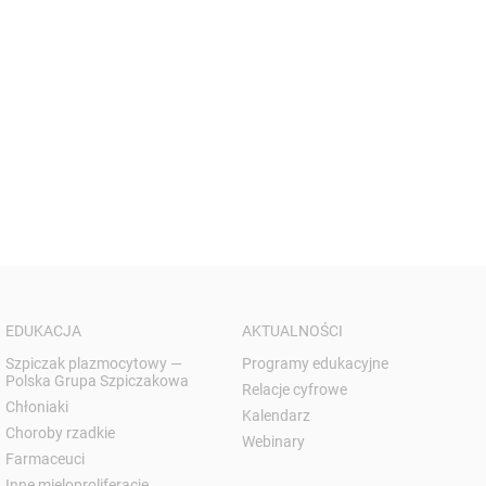
EDUKACJA
AKTUALNOŚCI
Szpiczak plazmocytowy —
Programy edukacyjne
Polska Grupa Szpiczakowa
Relacje cyfrowe
Chłoniaki
Kalendarz
Choroby rzadkie
Webinary
Farmaceuci
Inne mieloproliferacje