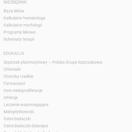
NIEZBĘDNIK
Baza leków
Kalkulator hematologa
Kalkulator morfologii
Programy lekowe
Schematy terapii
EDUKACJA
Szpiczak plazmocytowy — Polska Grupa Szpiczakowa
Chłoniaki
Choroby rzadkie
Farmaceuci
Inne mieloproliferacje
Infekcje
Leczenie wspomagające
Małopłytkowość
Ostre białaczki
Ostre białaczki dziecięce