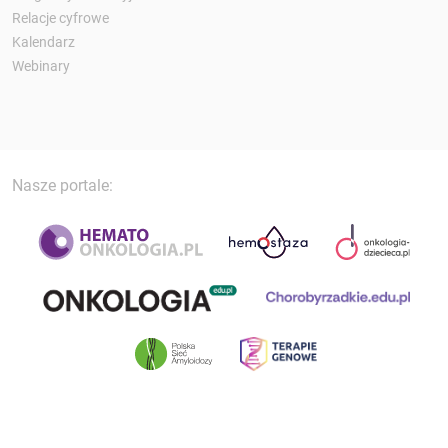
Relacje cyfrowe
Kalendarz
Webinary
Nasze portale: