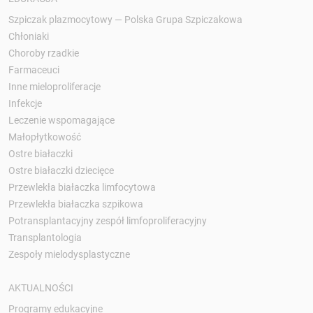
Szpiczak plazmocytowy — Polska Grupa Szpiczakowa
Chłoniaki
Choroby rzadkie
Farmaceuci
Inne mieloproliferacje
Infekcje
Leczenie wspomagające
Małopłytkowość
Ostre białaczki
Ostre białaczki dziecięce
Przewlekła białaczka limfocytowa
Przewlekła białaczka szpikowa
Potransplantacyjny zespół limfoproliferacyjny
Transplantologia
Zespoły mielodysplastyczne
AKTUALNOŚCI
Programy edukacyjne