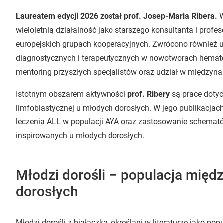
Laureatem edycji 2026 został prof. Josep-Maria Ribera.
W
wieloletnią działalność jako starszego konsultanta i profes
europejskich grupach kooperacyjnych. Zwrócono również 
diagnostycznych i terapeutycznych w nowotworach hemato
mentoring przyszłych specjalistów oraz udział w między
Istotnym obszarem aktywności
prof. Ribery
są prace dotyc
limfoblastycznej u młodych dorosłych. W jego publikacjac
leczenia ALL w populacji AYA oraz zastosowanie schemató
inspirowanych u młodych dorosłych.
Młodzi dorośli – populacja międz
dorosłych
Młodzi dorośli z białaczką, określani w literaturze jako pop