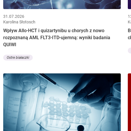
31.07.2026
1
Karolina Słotosch
K
Wpływ Allo-HCT i quizartynibu u chorych z nowo
B
rozpoznaną AML FLT3-ITD-ujemną: wyniki badania
c
QUIWI
Ostre białaczki