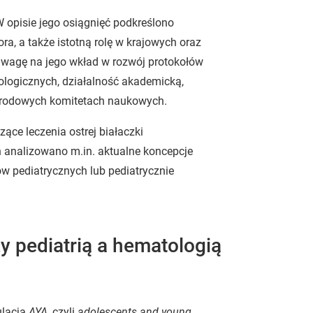
 opisie jego osiągnięć podkreślono
ora, a także istotną rolę w krajowych oraz
uwagę na jego wkład w rozwój protokołów
logicznych, działalność akademicką,
narodowych komitetach naukowych.
zące leczenia ostrej białaczki
h analizowano m.in. aktualne koncepcje
w pediatrycznych lub pediatrycznie
y pediatrią a hematologią
ulacja
AYA,
czyli
adolescents and young