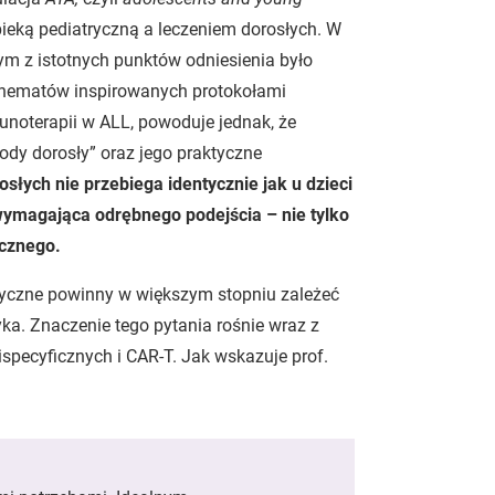
pieką pediatryczną a leczeniem dorosłych. W
nym z istotnych punktów odniesienia było
chematów inspirowanych protokołami
unoterapii w ALL, powoduje jednak, że
dy dorosły” oraz jego praktyczne
słych nie przebiega identycznie jak u dzieci
 wymagająca odrębnego podejścia – nie tylko
icznego.
utyczne powinny w większym stopniu zależeć
yka. Znaczenie tego pytania rośnie wraz z
ispecyficznych i CAR-T. Jak wskazuje prof.