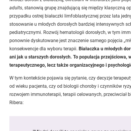
adults
, stanowią grupę znajdującą się między klasyczną o
przypadku ostrej białaczki limfoblastycznej przez lata jed
stosowanie u młodych dorosłych bardziej intensywnych s
pediatrycznymi. Rozwój hematologii dorosłych, w tym imm
ponownie dyskutowane jest znaczenie samego pojęcia „mło
konsekwencje dla wyboru terapii.
Białaczka u młodych doro
ani jak u starszych dorosłych. To populacja przejściowa,
terapeutycznego, lecz także organizacyjnego i psycholog
W tym kontekście pojawia się pytanie, czy decyzje terape
od wieku pacjenta, czy od biologii choroby i czynników ryz
rozwojem immunoterapii, terapii celowanych, przeciwciał b
Ribera: