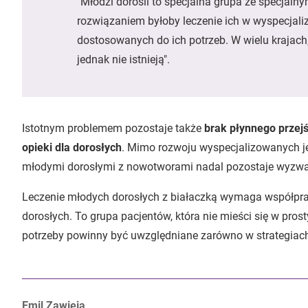
"Młodzi dorośli to specjalna grupa ze specjaln
rozwiązaniem byłoby leczenie ich w wyspecjal
dostosowanych do ich potrzeb. W wielu krajach,
jednak nie istnieją".
Istotnym problemem pozostaje także
brak płynnego przejś
opieki dla dorosłych
. Mimo rozwoju wyspecjalizowanych je
młodymi dorosłymi z nowotworami nadal pozostaje wyzw
Leczenie młodych dorosłych z białaczką wymaga współprac
dorosłych. To grupa pacjentów, która nie mieści się w prosty
potrzeby powinny być uwzględniane zarówno w strategiach t
Autorzy:
Emil Zawieja