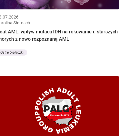
3.07.2026
arolina Słotosch
eat AML: wpływ mutacji IDH na rokowanie u starszych
horych z nowo rozpoznaną AML
Ostre białaczki