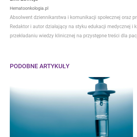
Hematoonkologia.pl
Absolwent dziennikarstwa i komunikacji społecznej oraz p
Redaktor i autor działający na styku edukacji medycznej i 
przekładaniu wiedzy klinicznej na przystępne treści dla pacj
PODOBNE ARTYKUŁY