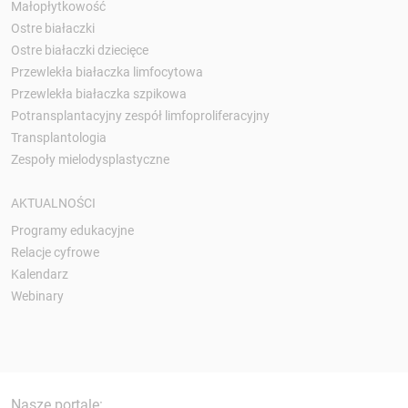
Małopłytkowość
Ostre białaczki
Ostre białaczki dziecięce
Przewlekła białaczka limfocytowa
Przewlekła białaczka szpikowa
Potransplantacyjny zespół limfoproliferacyjny
Transplantologia
Zespoły mielodysplastyczne
AKTUALNOŚCI
Programy edukacyjne
Relacje cyfrowe
Kalendarz
Webinary
Nasze portale: