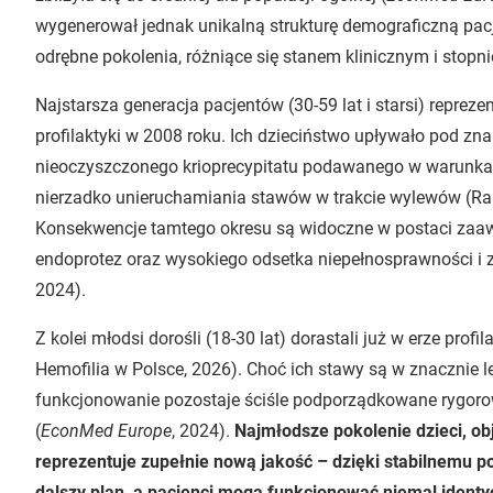
wygenerował jednak unikalną strukturę demograficzną pacje
odrębne pokolenia, różniące się stanem klinicznym i stop
Najstarsza generacja pacjentów (30-59 lat i starsi) repre
profilaktyki w 2008 roku. Ich dzieciństwo upływało pod zna
nieoczyszczonego krioprecypitatu podawanego w warunkach
nierzadko unieruchamiania stawów w trakcie wylewów (Rap
Konsekwencje tamtego okresu są widoczne w postaci zaawa
endoprotez oraz wysokiego odsetka niepełnosprawności i
2024).
Z kolei młodsi dorośli (18-30 lat) dorastali już w erze profi
Hemofilia w Polsce, 2026). Choć ich stawy są w znacznie le
funkcjonowanie pozostaje ściśle podporządkowane rygorowi
(
EconMed Europe
, 2024).
Najmłodsze pokolenie dzieci, ob
reprezentuje zupełnie nową jakość – dzięki stabilnemu p
dalszy plan, a pacjenci mogą funkcjonować niemal identy