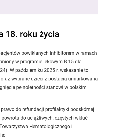
a 18. roku życia
pacjentów powikłanych inhibitorem w ramach
ępniony w programie lekowym B.15 dla
024). W październiku 2025 r. wskazanie to
A oraz wybrane dzieci z postacią umiarkowaną
iągnięcie pełnoletności stanowi w polskim
prawo do refundacji profilaktyki podskórnej
powrotu do uciążliwych, częstych wkłuć
o Towarzystwa Hematologicznego i
ie: