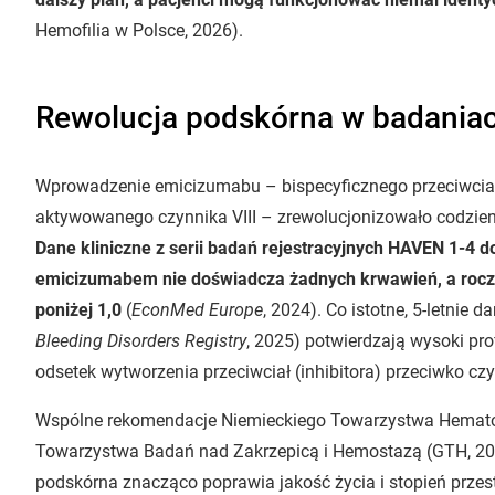
Hemofilia w Polsce, 2026).
Rewolucja podskórna w badania
Wprowadzenie emicizumabu – bispecyficznego przeciwcia
aktywowanego czynnika VIII – zrewolucjonizowało codzie
Dane kliniczne z serii badań rejestracyjnych HAVEN 1-4 
emicizumabem nie doświadcza żadnych krwawień, a roczn
poniżej 1,0
(
EconMed Europe
, 2024). Co istotne, 5-letnie 
Bleeding Disorders Registry
, 2025) potwierdzają wysoki pr
odsetek wytworzenia przeciwciał (inhibitora) przeciwko cz
Wspólne rekomendacje Niemieckiego Towarzystwa Hematol
Towarzystwa Badań nad Zakrzepicą i Hemostazą (GTH, 201
podskórna znacząco poprawia jakość życia i stopień przes