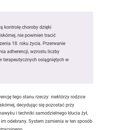
ą kontrolę choroby dzięki
skórnej, nie powinien tracić
enia 18. roku życia. Przerwanie
ia adherencji, wzrostu liczby
tów terapeutycznych osiągniętych w
ncję tego stanu rzeczy: niektórzy rodzice
skórnej, decydując się pozostać przy
 nawyku i techniki samodzielnego kłucia żył,
e im odebrany. System zamienia w ten sposób
stracyjnego.