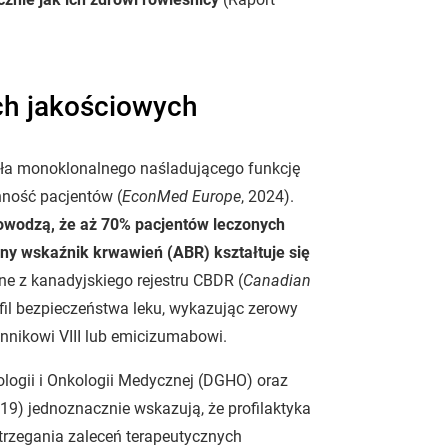
ch jakościowych
ła monoklonalnego naśladującego funkcję
nność pacjentów (
EconMed Europe
, 2024).
dowodzą, że aż 70% pacjentów leczonych
y wskaźnik krwawień (ABR) kształtuje się
dane z kanadyjskiego rejestru CBDR (
Canadian
ofil bezpieczeństwa leku, wykazując zerowy
ynnikowi VIII lub emicizumabowi.
ogii i Onkologii Medycznej (DGHO) oraz
9) jednoznacznie wskazują, że profilaktyka
trzegania zaleceń terapeutycznych