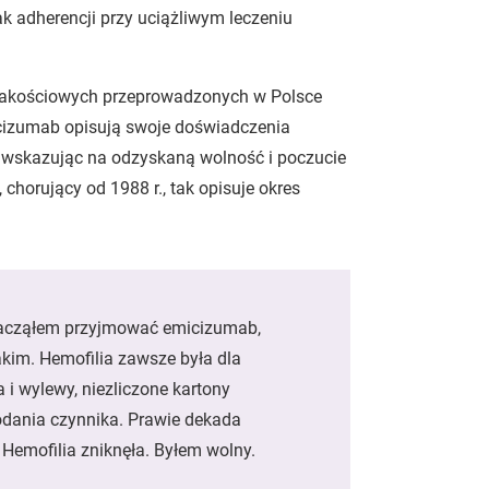
ak adherencji przy uciążliwym leczeniu
h jakościowych przeprowadzonych w Polsce
icizumab opisują swoje doświadczenia
 wskazując na odzyskaną wolność i poczucie
chorujący od 1988 r., tak opisuje okres
y zacząłem przyjmować emicizumab,
akim. Hemofilia zawsze była dla
 i wylewy, niezliczone kartony
odania czynnika. Prawie dekada
 Hemofilia zniknęła. Byłem wolny.