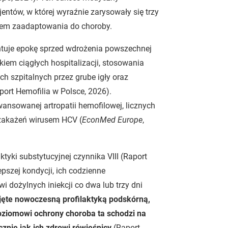
ntów, w której wyraźnie zarysowały się trzy
niem zaadaptowania do choroby.
zentuje epokę sprzed wdrożenia powszechnej
kiem ciągłych hospitalizacji, stosowania
 szpitalnych przez grube igły oraz
ort Hemofilia w Polsce, 2026).
nsowanej artropatii hemofilowej, licznych
 zakażeń wirusem HCV (
EconMed Europe
,
laktyki substytucyjnej czynnika VIII (Raport
pszej kondycji, ich codzienne
 dożylnych iniekcji co dwa lub trzy dni
jęte nowoczesną profilaktyką podskórną,
oziomowi ochrony choroba ta schodzi na
cznie jak ich zdrowi rówieśnicy
(Raport