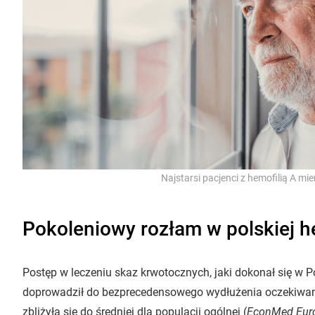
Najstarsi pacjenci z hemofilią A mi
Pokoleniowy rozłam w polskiej h
Postęp w leczeniu skaz krwotocznych, jaki dokonał się w Pol
doprowadził do bezprecedensowego wydłużenia oczekiwanej
zbliżyła się do średniej dla populacji ogólnej (
EconMed Eur