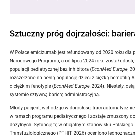
Sztuczny próg dojrzałości: barier
W Polsce emicizumab jest refundowany od 2020 roku dla 
Narodowego Programu, a od lipca 2024 roku został udost
populacji pediatrycznej bez inhibitora (
EconMed Europe
, 2
rozszerzono na pełną populację dzieci z ciężką hemofilią 
o ciężkim fenotypie (
EconMed Europe
, 2024). Niestety, os
systemie sztywną barierę administracyjną.
Młody pacjent, wchodząc w dorosłość, traci automatycznie 
w ramach programu pediatrycznego i zostaje zmuszony do 
dożylnych. Sytuację tę w oficjalnym stanowisku Polskieg
Transfuzjologicznego (PTHiT, 2026) oceniono jednoznaczn