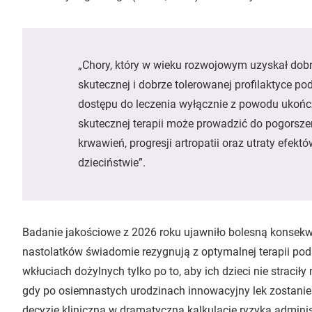
„Chory, który w wieku rozwojowym uzyskał dobr
skutecznej i dobrze tolerowanej profilaktyce pod
dostępu do leczenia wyłącznie z powodu ukończ
skutecznej terapii może prowadzić do pogorszen
krwawień, progresji artropatii oraz utraty efek
dzieciństwie”.
Badanie jakościowe z 2026 roku ujawniło bolesną konsekwe
nastolatków świadomie rezygnują z optymalnej terapii pod
wkłuciach dożylnych tylko po to, aby ich dzieci nie straciły
gdy po osiemnastych urodzinach innowacyjny lek zostani
decyzję kliniczną w dramatyczną kalkulację ryzyka admini