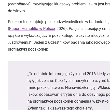
(
compliance
), rozwiązując kluczowy problem, jakim jest br
dożylnym.
Przełom ten znajduje pełne odzwierciedlenie w badaniac
(
Raport Hemofilia w Polsce
, 2026). Pacjenci stosujący em
językiem wykraczającym poza kategorie czysto medyczne,
„uzdrowienia”. Jeden z uczestników badania jakościowego, 
profilaktyki podskórnej:
„Te ostatnie lata mojego życia, od 2016 kied
były jak ze snu. Całe życie marzyłem o czymś t
mnie przekleństwem. Nienawidziłem jej. Wkłucia
leków, dopasowanie trybu dnia do dożylnego p
na profilaktyce podskórnej odmieniła wszystko.
Żyłem tak, jak zawsze tego chciałem”.