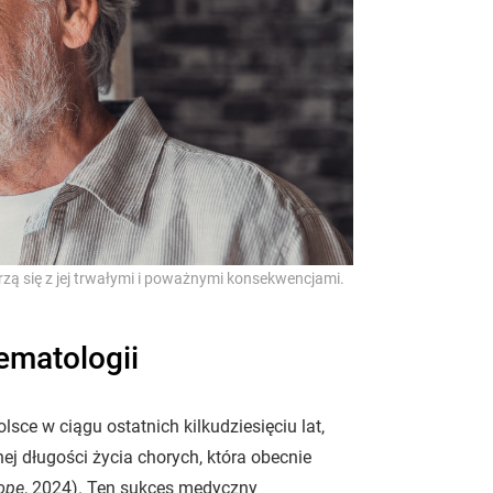
erzą się z jej trwałymi i poważnymi konsekwencjami.
ematologii
sce w ciągu ostatnich kilkudziesięciu lat,
 długości życia chorych, która obecnie
ope
, 2024). Ten sukces medyczny