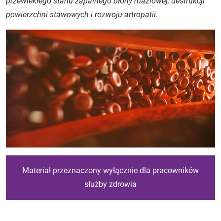
przewlekłego stanu zapalnego błony maziowej, destrukcji
powierzchni stawowych i rozwoju artropatii.
Materiał przeznaczony wyłącznie dla pracowników
służby zdrowia