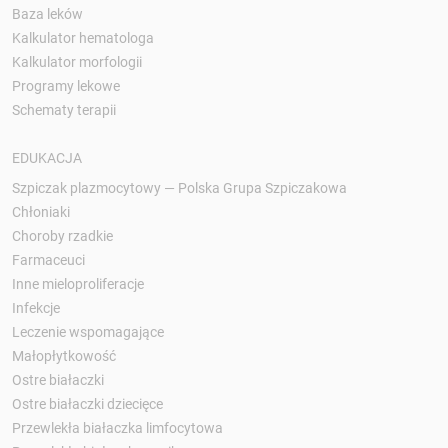
Baza leków
Kalkulator hematologa
Kalkulator morfologii
Programy lekowe
Schematy terapii
EDUKACJA
Szpiczak plazmocytowy — Polska Grupa Szpiczakowa
Chłoniaki
Choroby rzadkie
Farmaceuci
Inne mieloproliferacje
Infekcje
Leczenie wspomagające
Małopłytkowość
Ostre białaczki
Ostre białaczki dziecięce
Przewlekła białaczka limfocytowa