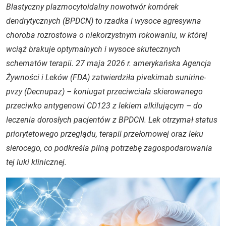
Blastyczny plazmocytoidalny nowotwór komórek
dendrytycznych (BPDCN) to rzadka i wysoce agresywna
choroba rozrostowa o niekorzystnym rokowaniu, w której
wciąż brakuje optymalnych i wysoce skutecznych
schematów terapii. 27 maja 2026 r. amerykańska Agencja
Żywności i Leków (FDA) zatwierdziła pivekimab sunirine-
pvzy (Decnupaz) – koniugat przeciwciała skierowanego
przeciwko antygenowi CD123 z lekiem alkilującym – do
leczenia dorosłych pacjentów z BPDCN. Lek otrzymał status
priorytetowego przeglądu, terapii przełomowej oraz leku
sierocego, co podkreśla pilną potrzebę zagospodarowania
tej luki klinicznej.