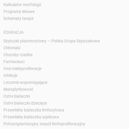
Kalkulator morfologii
Programy lekowe
Schematy terapii
EDUKACJA
Szpiczak plazmocytowy — Polska Grupa Szpiczakowa
Chłoniaki
Choroby rzadkie
Farmaceuci
Inne mieloproliferacje
Infekcje
Leczenie wspomagające
Małopłytkowość
Ostre białaczki
Ostre białaczki dziecięce
Przewlekła białaczka limfocytowa
Przewlekła białaczka szpikowa
Potransplantacyjny zespół limfoproliferacyjny