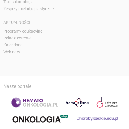
Transplantologia
Zespoły mielodysplastyczne
AKTUALNOŚCI
Programy edukacyjne
Relacje cyfrowe
Kalendarz
Webinary
Nasze portale: