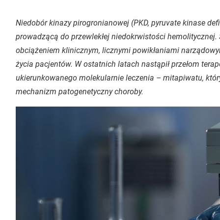
Niedobór kinazy pirogronianowej (PKD, pyruvate kinase defi
prowadzącą do przewlekłej niedokrwistości hemolitycznej. 
obciążeniem klinicznym, licznymi powikłaniami narządow
życia pacjentów. W ostatnich latach nastąpił przełom ter
ukierunkowanego molekularnie leczenia – mitapiwatu, któ
mechanizm patogenetyczny choroby.