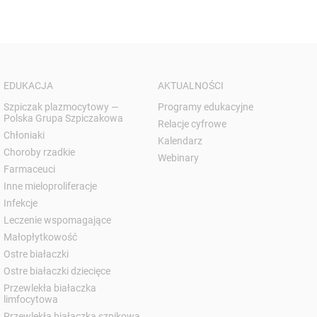
EDUKACJA
AKTUALNOŚCI
Szpiczak plazmocytowy —
Programy edukacyjne
Polska Grupa Szpiczakowa
Relacje cyfrowe
Chłoniaki
Kalendarz
Choroby rzadkie
Webinary
Farmaceuci
Inne mieloproliferacje
Infekcje
Leczenie wspomagające
Małopłytkowość
Ostre białaczki
Ostre białaczki dziecięce
Przewlekła białaczka
limfocytowa
Przewlekła białaczka szpikowa