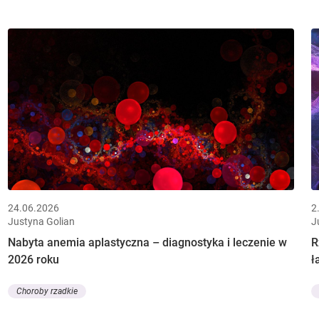
24.06.2026
2
Justyna Golian
J
Nabyta anemia aplastyczna – diagnostyka i leczenie w
R
2026 roku
ł
Choroby rzadkie