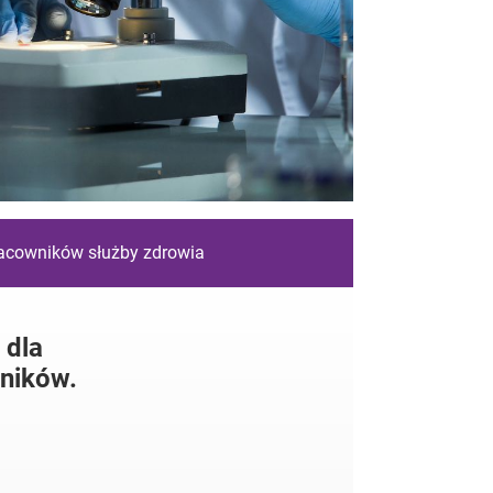
racowników służby zdrowia
 dla
ników.