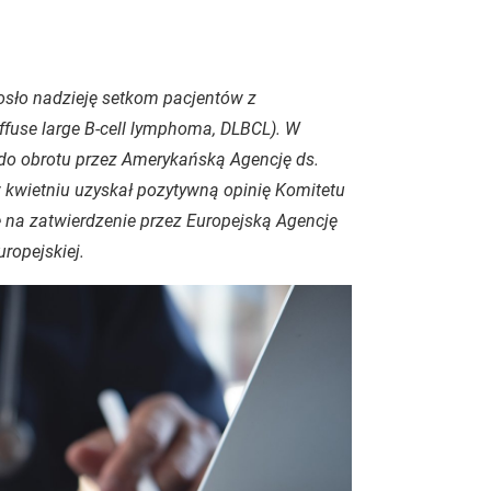
iosło nadzieję setkom pacjentów z
iffuse large B-cell lymphoma
, DLBCL). W
do obrotu przez Amerykańską Agencję ds.
w kwietniu uzyskał pozytywną opinię Komitetu
 na zatwierdzenie przez Europejską Agencję
uropejskiej.