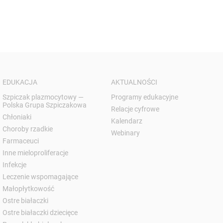
EDUKACJA
AKTUALNOŚCI
Szpiczak plazmocytowy —
Programy edukacyjne
Polska Grupa Szpiczakowa
Relacje cyfrowe
Chłoniaki
Kalendarz
Choroby rzadkie
Webinary
Farmaceuci
Inne mieloproliferacje
Infekcje
Leczenie wspomagające
Małopłytkowość
Ostre białaczki
Ostre białaczki dziecięce