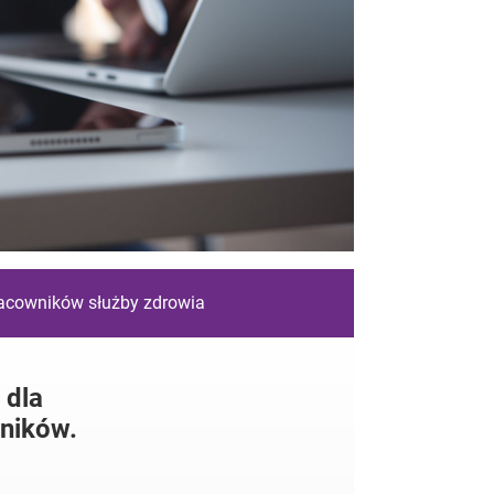
racowników służby zdrowia
 dla
ników.