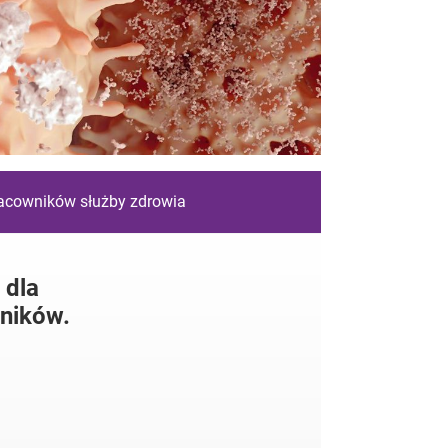
racowników służby zdrowia
 dla
ników.