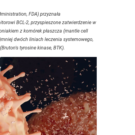
inistration, FDA) przyznała
bitorowi BCL-2, przyspieszone zatwierdzenie w
oniakiem z komórek płaszcza (mantle cell
mniej dwóch liniach leczenia systemowego,
Bruton's tyrosine kinase, BTK).