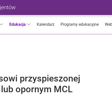
cjentów
Kalendarz
Programy edukacyjne
Web
Edukacja
ksowi przyspieszonej
m lub opornym MCL