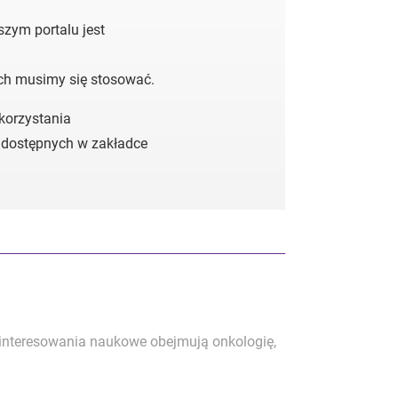
zym portalu jest
ych musimy się stosować.
 korzystania
 dostępnych w zakładce
ainteresowania naukowe obejmują onkologię,