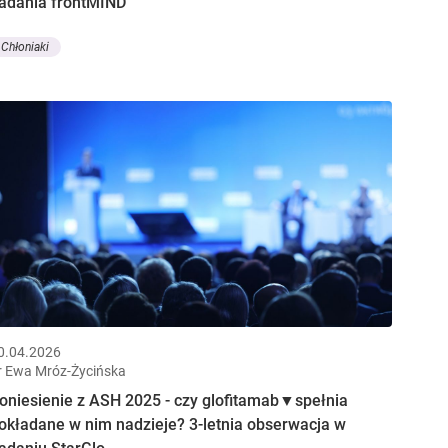
adania frontMIND
Chłoniaki
0.04.2026
r Ewa Mróz-Życińska
oniesienie z ASH 2025 - czy glofitamab▼spełnia
okładane w nim nadzieje? 3-letnia obserwacja w