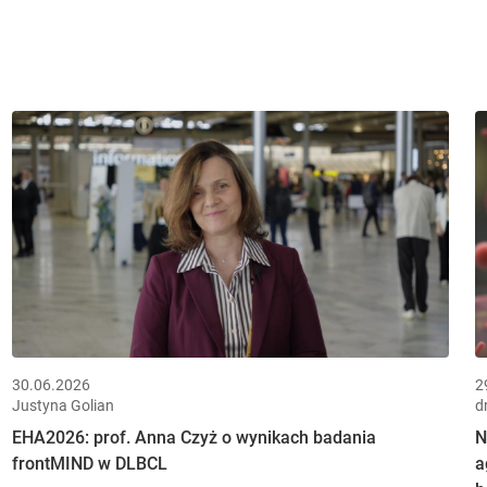
30.06.2026
2
Justyna Golian
d
EHA2026: prof. Anna Czyż o wynikach badania
N
frontMIND w DLBCL
a