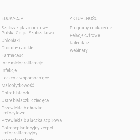
EDUKACJA
AKTUALNOŚCI
Szpiczak plazmocytowy —
Programy edukacyjne
Polska Grupa Szpiczakowa
Relacje cyfrowe
Chłoniaki
Kalendarz
Choroby rzadkie
Webinary
Farmaceuci
Inne mieloproliferacje
Infekcje
Leczenie wspomagające
Małopłytkowość
Ostre białaczki
Ostre białaczki dziecięce
Przewlekła białaczka
limfocytowa
Przewlekła białaczka szpikowa
Potransplantacyjny zespół
limfoproliferacyjny