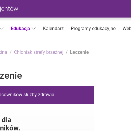
cjentów
Kalendarz
Programy edukacyjne
Web
Edukacja
kina
Chłoniak strefy brzeżnej
Leczenie
czenie
racowników służby zdrowia
 dla
ników.