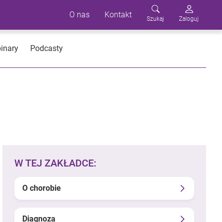
O nas
Kontakt
Szukaj
Zaloguj
inary
Podcasty
W TEJ ZAKŁADCE:
O chorobie
Diagnoza