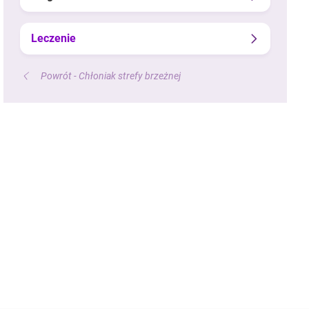
Leczenie
Powrót - Chłoniak strefy brzeżnej