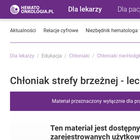
Dla lekarzy
Dla pa
Aktualności
Relacje cyfrowe
Niezbędnik hematologa
Dla lekarzy
Edukacja
Chłoniaki
Chłoniaki nie-Hodg
Chłoniak strefy brzeżnej - le
Materiał przeznaczony wyłącznie dla p
Ten materiał jest dostępny
zarejestrowanych użytkow