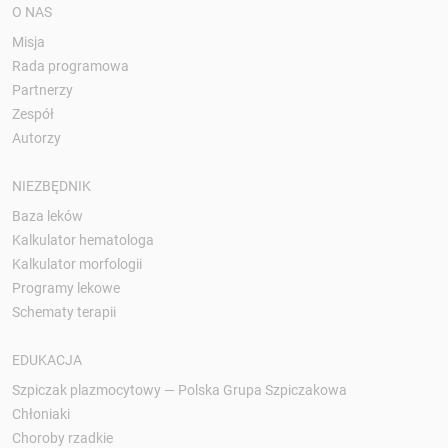
O NAS
Misja
Rada programowa
Partnerzy
Zespół
Autorzy
NIEZBĘDNIK
Baza leków
Kalkulator hematologa
Kalkulator morfologii
Programy lekowe
Schematy terapii
EDUKACJA
Szpiczak plazmocytowy — Polska Grupa Szpiczakowa
Chłoniaki
Choroby rzadkie