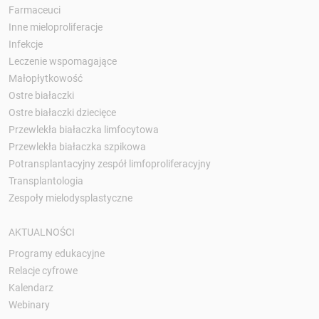
Farmaceuci
Inne mieloproliferacje
Infekcje
Leczenie wspomagające
Małopłytkowość
Ostre białaczki
Ostre białaczki dziecięce
Przewlekła białaczka limfocytowa
Przewlekła białaczka szpikowa
Potransplantacyjny zespół limfoproliferacyjny
Transplantologia
Zespoły mielodysplastyczne
AKTUALNOŚCI
Programy edukacyjne
Relacje cyfrowe
Kalendarz
Webinary