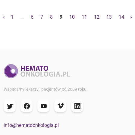
«
1
…
6
7
8
9
10
11
12
13
14
»
Wspieramy lekarzy i pacjentów od 2009 roku.
info@hematoonkologia.pl