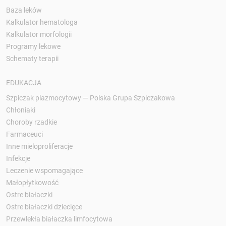
Baza leków
Kalkulator hematologa
Kalkulator morfologii
Programy lekowe
Schematy terapii
EDUKACJA
Szpiczak plazmocytowy — Polska Grupa Szpiczakowa
Chłoniaki
Choroby rzadkie
Farmaceuci
Inne mieloproliferacje
Infekcje
Leczenie wspomagające
Małopłytkowość
Ostre białaczki
Ostre białaczki dziecięce
Przewlekła białaczka limfocytowa